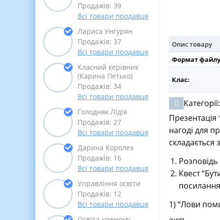
Продажів: 39
Всі товари продавця
Лариса Унгурян
Продажів: 37
Опис товару
Всі товари продавця
Формат файлу
Класний керівник
(Карина Петько)
Клас:
Продажів: 34
Всі товари продавця
Категорії
Голодняк Лідія
Презентація 
Продажів: 27
нагоді для п
Всі товари продавця
складається з
Дарина Королех
Продажів: 16
Розповідь 
Всі товари продавця
Квест “Бут
Управління освіти
посилання 
Продажів: 12
1) “Лови поми
Всі товари продавця
Освіта кожному