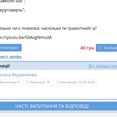
авколо нас”;
круговерть”;
вильно чи є помилка: наскільки ти грамотний/-а?
s://youtu.be/50AxgNmszIA
40
грн
В кош
ти
матеріал
міст архіву
кації
Всі товари п
ксана Якушенкова
Коментарі: 0
Публікації: 76
Реєстрація: 22-05-2024
ЧАСТІ ЗАПИТАННЯ ТА ВІДПОВІДІ