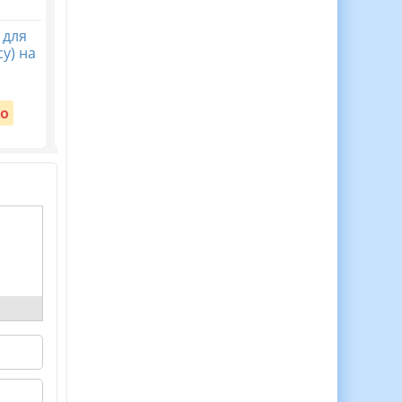
 для
30 Медалей Для
Віночок пам’яті. Пост
у) на
Мотивації Дітей до
безкоштовний до Дн
Навчання!
пам’яті жертв
голодомору 32-33 рр
Вартість:
о
Безкоштовно
Вартість:
Безкоштовно