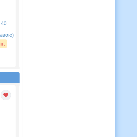
 40
АБЕТКА ОЖИВАЄ!
Перший урок у
Новинка! Чарівна жива
2026/2027 “Мова
азою)
абетка з тваринками,
гідності”
які оживають!
рн.
Вартість:
30 грн.
Вартість:
250 грн.