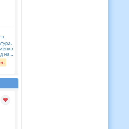
Журнал спостережень
Діагностична
ГР.
за дитиною з ООП,
контрольна робота
атура.
Журнал асистента
Пізнаємо природу 5
аменко
вчителя ВІДЕООГЛЯД
клас Тема 5. Пізнаєм
д на...
організм людини в
Вартість:
150 грн.
середов...
рн.
Вартість:
40 грн.