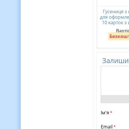
Гусениця з
для оформле
10 карток з
Варті
Безкош
Залишит
Ім'я
*
Email
*