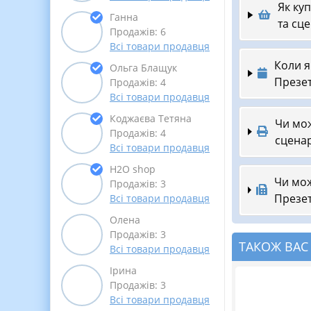
Як ку
Ганна
та сц
Продажів: 6
Всі товари продавця
Коли я
Ольга Блащук
Презет
Продажів: 4
Всі товари продавця
Коджаєва Тетяна
Чи мож
Продажів: 4
сценар
Всі товари продавця
Н2О shop
Чи мож
Продажів: 3
Презет
Всі товари продавця
Олена
Продажів: 3
ТАКОЖ ВАС
Всі товари продавця
Ірина
Продажів: 3
Всі товари продавця