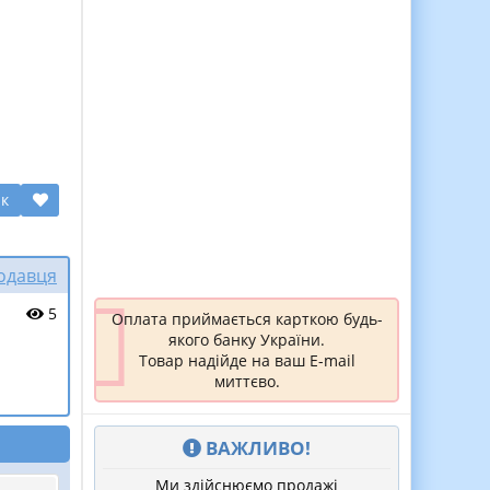
ик
родавця
5
Оплата приймається карткою будь-
якого банку України.
Товар надійде на ваш E-mail
миттєво.
ВАЖЛИВО!
Ми здійснюємо продажі