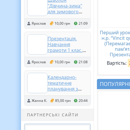
Шаблон
"Дівчина-зима"
для зимового
оформлення
класу
Ярослав
10,00 грн
21:09
Перший урок
н.р. “Vincit 
Презентація.
(Перемагає
Навчання
пам’ят
грамоти 1 клас.
Презента
Мовні ігри
Ярослав
10,00 грн
21:08
Вартість:
Календарно-
тематичне
ПОПУЛЯРНІ
планування з
курсу
"Підприємництво
Жанна К.
85,00 грн
20:44
і фінансова
грамотність" для
ПАРТНЕРСЬКІ САЙТИ
8 класу НУШ (
Гільберг Т.,
Суховій О., 0,5