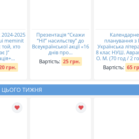
 2024-2025
Презентація “Скажи
Календарне
qui meminit
“Ні!” насильству” до
планування з 
 той, хто
Всеукраїнської акції «16
Українська літер
ає )”
днів про...
8 клас НУШ. Авр
ція+...
О. М. (70 год / 2 го
Вартість:
25 грн.
20 грн.
Вартість:
65 г
 ЦЬОГО ТИЖНЯ