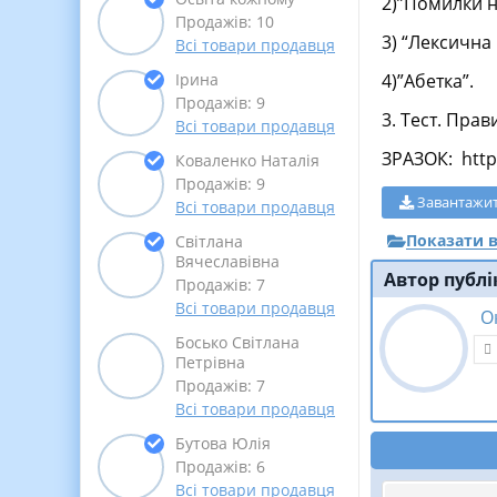
2)”Помилки н
Продажів: 10
3) “Лексична 
Всі товари продавця
4)”Абетка”.
Ірина
Продажів: 9
3. Тест. Пра
Всі товари продавця
ЗРАЗОК: http
Коваленко Наталія
Продажів: 9
Завантажи
Всі товари продавця
Показати в
Світлана
Вячеславівна
Автор публі
Продажів: 7
Всі товари продавця
О
Босько Світлана
Петрівна
Продажів: 7
Всі товари продавця
Бутова Юлія
Продажів: 6
Всі товари продавця