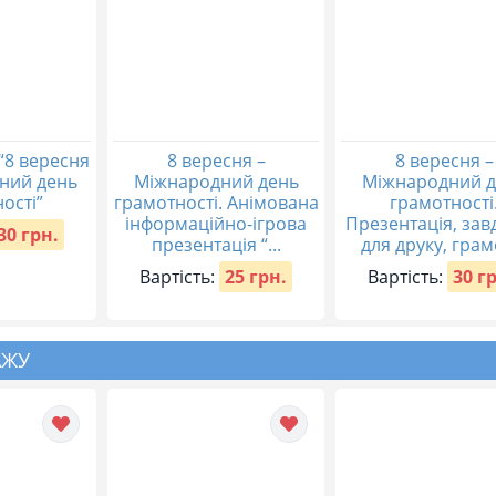
“8 вересня
8 вересня –
8 вересня –
ний день
Міжнародний день
Міжнародний д
ості”
грамотності. Анімована
грамотності
інформаційно-ігрова
Презентація, зав
30 грн.
презентація “...
для друку, грам
Вартість:
25 грн.
Вартість:
30 г
АЖУ