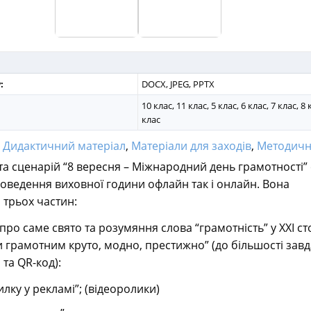
:
DOCX, JPEG, PPTX
10 клас, 11 клас, 5 клас, 6 клас, 7 клас, 8 
клас
:
Дидактичний матеріал
,
Матеріали для заходів
,
Методичні ро
та сценарій “8 вересня – Міжнародний день грамотності” 
роведення виховної години офлайн так і онлайн. Вона
 трьох частин:
про саме свято та розумяння слова “грамотність” у ХХІ сто
и грамотним круто, модно, престижно” (до більшості завд
та QR-код):
лку у рекламі”; (відеоролики)