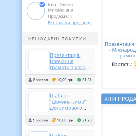
Ігнат Олена
Михайлівна
Продажів: 3
Всі товари продавця
НЕЩОДАВНІ ПОКУПКИ
Презентація 
– Міжнарод
Презентація.
грамотн
Навчання
Вартість:
грамоти 1 клас.
Мовні ігри
Ярослав
10,00 грн
21:21
Шаблон
ХІТИ ПРОД
"Дівчина-зима"
для зимового
оформлення
класу
Ярослав
10,00 грн
21:20