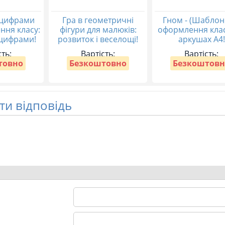
 цифрами
Гра в геометричні
Гном - (Шаблон
ння класу:
фігури для малюків:
оформлення клас
 цифрами!
розвиток і веселощі!
аркушах А4!
сть:
Вартість:
Вартість:
товно
Безкоштовно
Безкоштовн
и відповідь