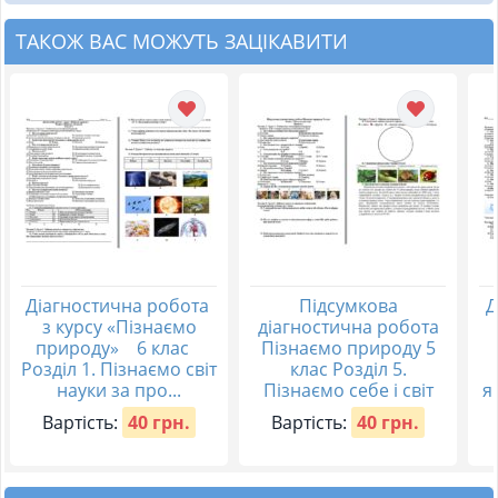
ТАКОЖ ВАС МОЖУТЬ ЗАЦІКАВИТИ
Діагностична робота
Підсумкова
Д
з курсу «Пізнаємо
діагностична робота
природу» 6 клас
Пізнаємо природу 5
Розділ 1. Пізнаємо світ
клас Розділ 5.
науки за про...
Пізнаємо себе і світ
я
Вартість:
40 грн.
Вартість:
40 грн.