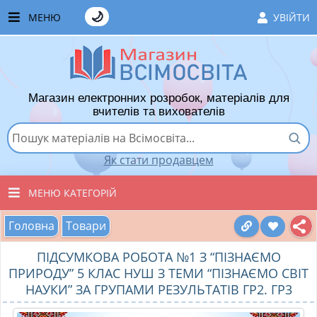
🌙
МЕНЮ
УВІЙТИ
ГОЛОВНА
ЧАСТІ ЗАПИТАННЯ
Магазин електронних розробок, матеріалів для
ЯК ТУТ КУПУВАТИ
вчителів та вихователів
ЯК ТУТ ПРОДАВАТИ
Як стати продавцем
ДОДАТИ РОЗРОБКУ
МЕНЮ КАТЕГОРІЙ
ХІТИ ПРОДАЖУ
Головна
Товари
ВСІ ТОВАРИ
ВПОДОБАНІ ТОВАРИ
ПІДСУМКОВА РОБОТА №1 З “ПІЗНАЄМО
ВИХОВАТЕЛЯМ ДНЗ
КОШИК
ПРИРОДУ” 5 КЛАС НУШ З ТЕМИ “ПІЗНАЄМО СВІТ
НАУКИ” ЗА ГРУПАМИ РЕЗУЛЬТАТІВ ГР2. ГР3
ПОЧАТКОВІ КЛАСИ