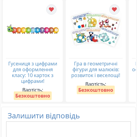
Гусениця з цифрами
Гра в геометричні
для оформлення
фігури для малюків:
о
класу: 10 карток з
розвиток і веселощі!
цифрами!
Вартість:
Вартість:
Безкоштовно
Безкоштовно
Залишити відповідь