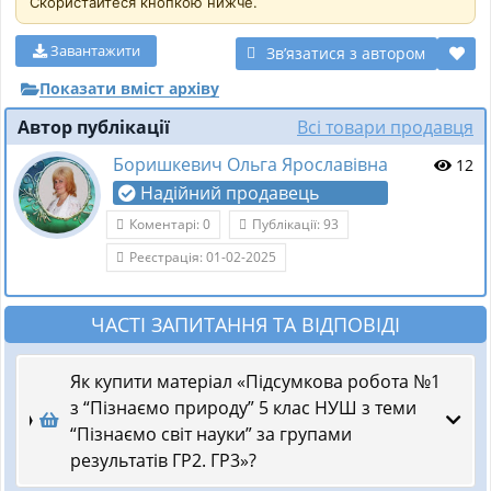
Скористайтеся кнопкою нижче.
Завантажити
Звʼязатися з автором
Показати вміст архіву
Автор публікації
Всі товари продавця
Боришкевич Ольга Ярославівна
12
Надійний продавець
Коментарі: 0
Публікації: 93
Реєстрація: 01-02-2025
ЧАСТІ ЗАПИТАННЯ ТА ВІДПОВІДІ
Як купити матеріал «Підсумкова робота №1
з “Пізнаємо природу” 5 клас НУШ з теми
“Пізнаємо світ науки” за групами
результатів ГР2. ГР3»?