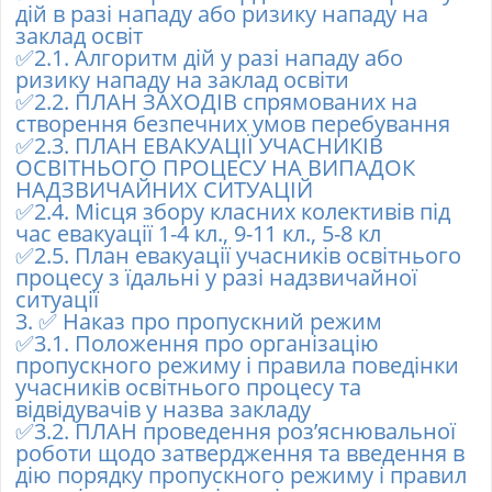
дій в разі нападу або ризику нападу на
заклад освіт
✅
2.1. Алгоритм дій у разі нападу або
ризику нападу на заклад освіти
✅
2.2. ПЛАН ЗАХОДІВ спрямованих на
створення безпечних умов перебування
✅
2.3. ПЛАН ЕВАКУАЦІЇ УЧАСНИКІВ
ОСВІТНЬОГО ПРОЦЕСУ НА ВИПАДОК
НАДЗВИЧАЙНИХ СИТУАЦІЙ
✅
2.4. Місця збору класних колективів під
час евакуації 1-4 кл., 9-11 кл., 5-8 кл
✅
2.5. План евакуації учасників освітнього
процесу з їдальні у разі надзвичайної
ситуації
3.
✅
Наказ про пропускний режим
✅
3.1. Положення про організацію
пропускного режиму і правила поведінки
учасників освітнього процесу та
відвідувачів у назва закладу
✅
3.2. ПЛАН проведення роз’яснювальної
роботи щодо затвердження та введення в
дію порядку пропускного режиму і правил