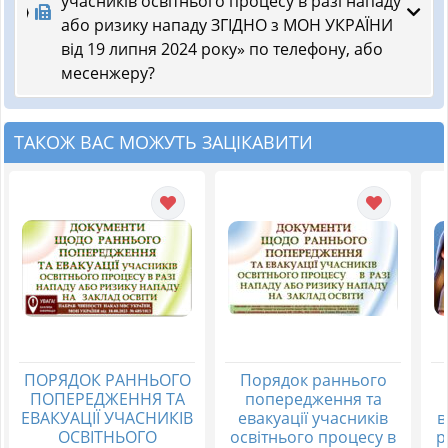
учасників освітнього процесу в разі нападу
або ризику нападу ЗГІДНО з МОН УКРАЇНИ
від 19 липня 2024 року» по телефону, або
месенжеру?
ТАКОЖ ВАС МОЖУТЬ ЗАЦІКАВИТИ
ПОРЯДОК РАННЬОГО
Порядок раннього
ПОПЕРЕДЖЕННЯ ТА
попередження та
ЕВАКУАЦІЇ УЧАСНИКІВ
евакуації учасників
в
ОСВІТНЬОГО
освітнього процесу в
р