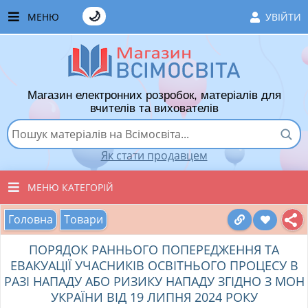
🌙
МЕНЮ
УВІЙТИ
ГОЛОВНА
ЧАСТІ ЗАПИТАННЯ
Магазин електронних розробок, матеріалів для
ЯК ТУТ КУПУВАТИ
вчителів та вихователів
ЯК ТУТ ПРОДАВАТИ
Як стати продавцем
ДОДАТИ РОЗРОБКУ
МЕНЮ КАТЕГОРІЙ
ХІТИ ПРОДАЖУ
Головна
Товари
ВСІ ТОВАРИ
ВПОДОБАНІ ТОВАРИ
ПОРЯДОК РАННЬОГО ПОПЕРЕДЖЕННЯ ТА
ВИХОВАТЕЛЯМ ДНЗ
КОШИК
ЕВАКУАЦІЇ УЧАСНИКІВ ОСВІТНЬОГО ПРОЦЕСУ В
РАЗІ НАПАДУ АБО РИЗИКУ НАПАДУ ЗГІДНО З МОН
ПОЧАТКОВІ КЛАСИ
УКРАЇНИ ВІД 19 ЛИПНЯ 2024 РОКУ