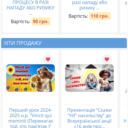
ПРОЦЕСУ В РАЗІ
разі нападу або
у
НАПАДУ АБО РИЗИКУ
ризику ...
...
Вартість:
110 грн.
Вартість:
90 грн.
ХІТИ ПРОДАЖУ
Перший урок 2024-
Презентація “Скажи
2025 н.р. “Vincit qui
“Ні!” насильству” до
meminit (Перемагає
Всеукраїнської акції
Ук
той, хто пам’ятає )”
«16 днів про...