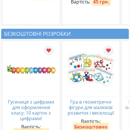
Вартість:
45 грн.
БЕЗКОШТОВНІ РОЗРОБКИ
Гусениця з цифрами
Гра в геометричні
для оформлення
фігури для малюків:
о
класу: 10 карток з
розвиток і веселощі!
цифрами!
Вартість:
Вартість:
Безкоштовно