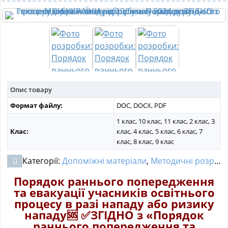
МАТЕРІАЛИ З ПРЕДМЕТІВ
РІЗНІ МАТЕРІАЛИ
НОВИНИ
Опис товару
Формат файлу:
DOC, DOCX, PDF
1 клас, 10 клас, 11 клас, 2 клас, 3
Клас:
клас, 4 клас, 5 клас, 6 клас, 7
клас, 8 клас, 9 клас
Категорії:
Допоміжні матеріали
,
Методичні розробки
Порядок раннього попередження
та евакуації учасників освітнього
процесу в разі нападу або ризику
нападу
🆘
✅
ЗГІДНО з «Порядок
раннього попередження та