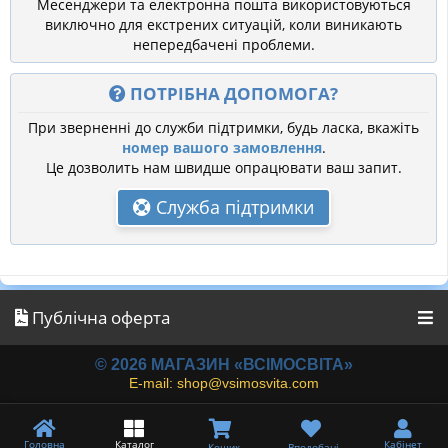
Месенджери та електронна пошта використовуються
виключно для екстрених ситуацій, коли виникають
непередбачені проблеми.
ПОТРІБНА ДОПОМОГА?
При зверненні до служби підтримки, будь ласка, вкажіть
номер вашого замовлення
.
Це дозволить нам швидше опрацювати ваш запит.
Служба підтримки
Публічна оферта
© 2026 МАГАЗИН «ВСІМОСВІТА»
E-mail: shop@vsimosvita.com
Головна
Каталог
Кабінет
Кошик
Вподобані