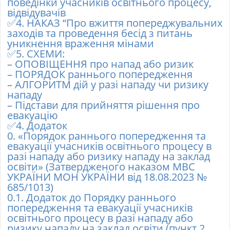
поведінки учасників освітнього процесу,
відвідувачів
✅
4. НАКАЗ “Про вжиття попереджувальних
заходів та проведення бесід з питань
уникнення враження мінами
✅
5. СХЕМИ:
– ОПОВІЩЕННЯ про напад або ризик
– ПОРЯДОК раннього попередження
– АЛГОРИТМ дій у разі нападу чи ризику
нападу
– Підстави для прийняття рішення про
евакуацію
✅
4. Додаток
0. «Порядок раннього попередження та
евакуації учасників освітнього процесу в
разі нападу або ризику нападу на заклад
освіти» (Затвердженого наказом МВС
УКРАЇНИ МОН УКРАЇНИ від 18.08.2023 №
685/1013)
0.1. Додаток до Порядку раннього
попередження та евакуації учасників
освітнього процесу в разі нападу або
ризику нападу на заклад освіти (пункт 2