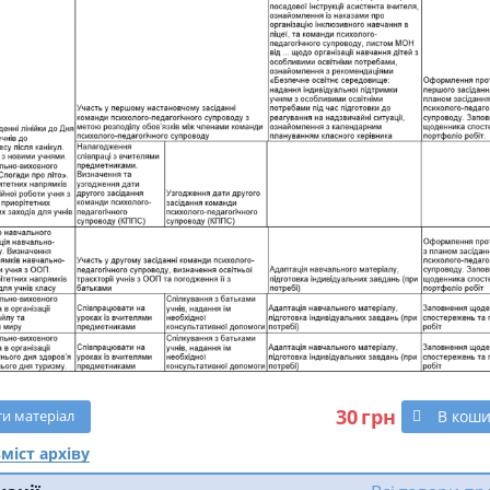
30
грн
В кош
ти
матеріал
міст архіву