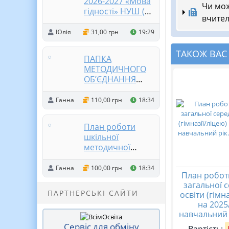
2026-2027 «Мова
Чи мож
гідності» НУШ (1-
вчител
11 клас)
Презентація (2) 1-
Юлія
31,00 грн
19:29
4 та 5-11 класи), +
роздатковий
ТАКОЖ ВАС
ПАПКА
матеріал
МЕТОДИЧНОГО
ОБ’ЄДНАННЯ
ВЧИТЕЛІВ
СУСПІЛЬНО-
Ганна
110,00 грн
18:34
ГУМАНІТАРНОГО
ЦИКЛУ
План роботи
шкільної
методичної
комісії (МО)
вчителів
Ганна
100,00 грн
18:34
План робот
суспільно-
загальної 
гуманітарного
ПАРТНЕРСЬКІ САЙТИ
освіти (гімн
циклу на 2024-
на 2025
2025 н.р
навчальний р
Сервіс для обміну