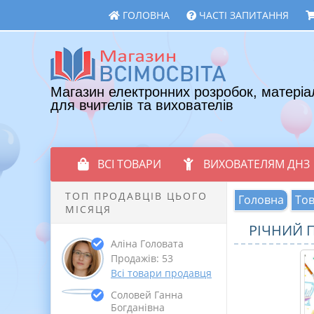
ГОЛОВНА
ЧАСТІ ЗАПИТАННЯ
Магазин електронних розробок, матеріа
для вчителів та вихователів
ВСІ ТОВАРИ
ВИХОВАТЕЛЯМ ДНЗ
ТОП ПРОДАВЦІВ ЦЬОГО
Головна
То
МІСЯЦЯ
РІЧНИЙ П
Аліна Головата
Продажів: 53
Всі товари продавця
Соловей Ганна
Богданівна