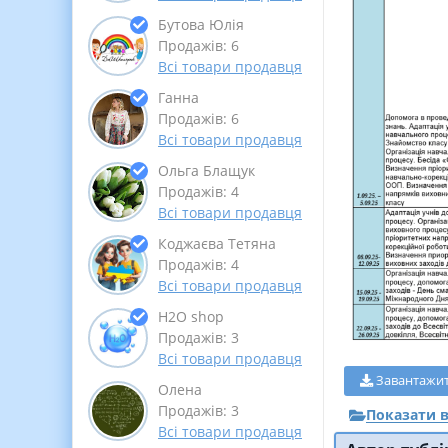
Бутова Юлія
Продажів: 6
Всі товари продавця
Ганна
Продажів: 6
Всі товари продавця
Ольга Блащук
Продажів: 4
Всі товари продавця
Коджаєва Тетяна
Продажів: 4
Всі товари продавця
Н2О shop
Продажів: 3
Всі товари продавця
Завантажи
Олена
Продажів: 3
Показати в
Всі товари продавця