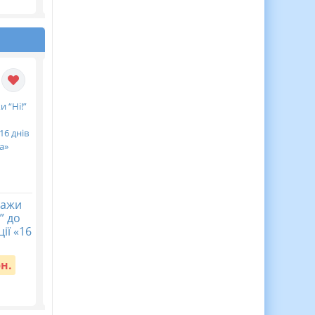
кажи
Календарне
Діагностична
” до
планування з ГР.
контрольна робота
ії «16
Українська література.
хімія 7 клас НУШ Тем
8 клас НУШ. Авраменко
4. Моделюємо фізичн
О. М. (70 год / 2 год на...
та хімічні явища
рн.
Вартість:
65 грн.
Вартість:
40 грн.