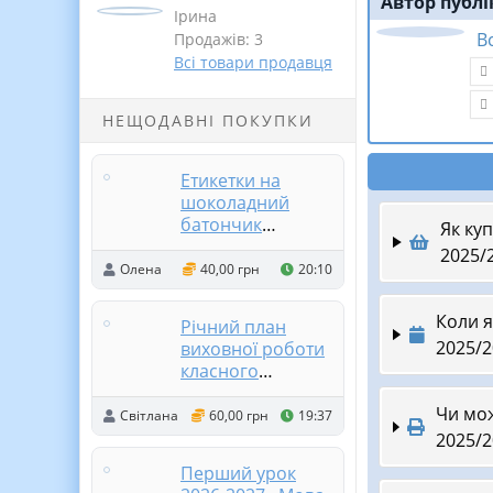
Автор публі
Ірина
В
Продажів: 3
Всі товари продавця
НЕЩОДАВНІ ПОКУПКИ
Етикетки на
шоколадний
батончик
Як ку
"Солодка
2025/2
аптечка" у
Олена
40,00 грн
20:10
весняному та
звичайному
Коли я
Річний план
дизайні
2025/2
виховної роботи
класного
керівника на
Чи мож
2026/2027 н.р.
Світлана
60,00 грн
19:37
для 4 класу
2025/2
Перший урок