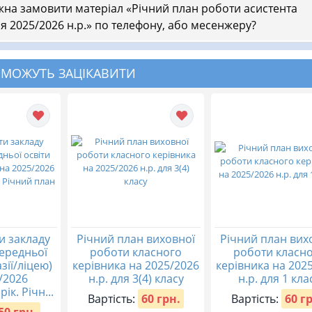
на замовити матеріал «Річний план роботи асистента
я 2025/2026 н.р.» по телефону, або месенжеру?
 МОЖУТЬ ЗАЦІКАВИТИ
и закладу
Річний план виховної
Річний план вих
середньої
роботи класного
роботи класн
азії/ліцею)
керівника на 2025/2026
керівника на 202
/2026
н.р. для 3(4) класу
н.р. для 1 кла
ік. Річн...
Вартість:
60 грн.
Вартість:
60 г