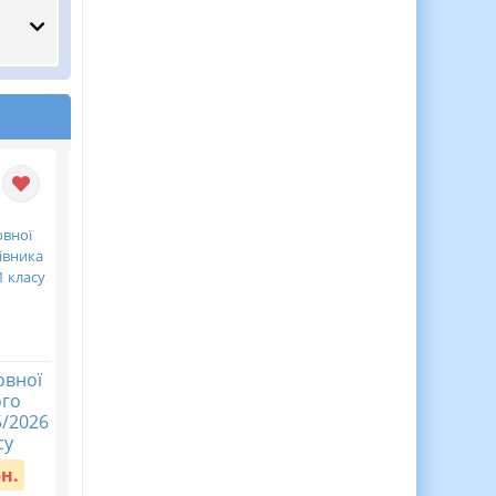
овної
Річний план виховної
Річний план виховно
ого
роботи класного
роботи класного
5/2026
керівника на 2025/2026
керівника на 2025/202
су
н.р.
н.р.
рн.
Вартість:
58 грн.
Вартість:
60 грн.