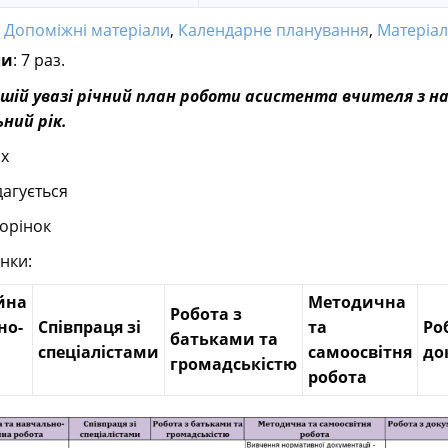
:
Допоміжні матеріали
,
Календарне планування
,
Матеріали 
ли
: 7 раз.
шій увазі річний план роботи асистента вчителя з на
ний рік.
cx
агується
торінок
нки:
йна
Методична
Робота з
но-
Співпраця зі
та
Ро
батьками та
спеціалістами
самоосвітня
до
громадськістю
робота