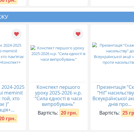
50 грн.
АЖУ
 2024-2025
Конспект першого
Презентація “С
qui meminit
уроку 2025-2026 н.р.
“Ні!” насильству
 той, хто
“Сила єдності в часи
Всеукраїнської акц
ає )”
випробувань”
днів про...
ція+...
Вартість:
20 грн.
Вартість:
25 г
20 грн.