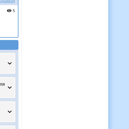
родавця
5
ля