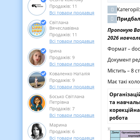
Продажів: 11
Категорії
Всі товари продавця
Придба
Світлана
Вячеславівна
Пропоную Ва
Продажів: 11
2026 навчаль
Всі товари продавця
Формат – do
Ірина
Продажів: 9
Документ ред
Всі товари продавця
Містить – 8 с
Коваленко Наталія
Продажів: 9
Має такі коло
Всі товари продавця
Організаці
Босько Світлана
та навчаль
Петрівна
Продажів: 7
корекційна
Всі товари продавця
робота
Марина
Продажів: 6
Всі товари продавця