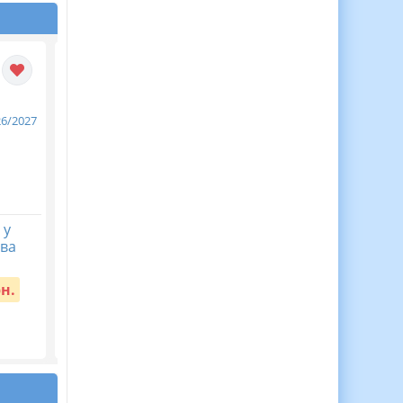
 у
ЦІКАВА ЖИВА АБЕТКА
КАЛЕНДАРНЕ
ова
— аплікації для дітей! 🌟
ПЛАНУВАННЯ із ГР.
Українська мова 9
Вартість:
55 грн.
кл.НУШ. ЗАБОЛОТНИ
рн.
О.В. (105 год /3 год н
тиждень)
Вартість:
65 грн.