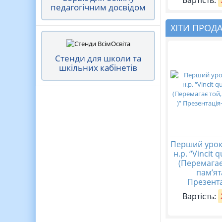
Вартість:
педагогічним досвідом
ХІТИ ПРОД
Стенди для школи та
шкільних кабінетів
Перший урок
н.р. “Vincit 
(Перемагає
пам’ят
Презента
Вартість: