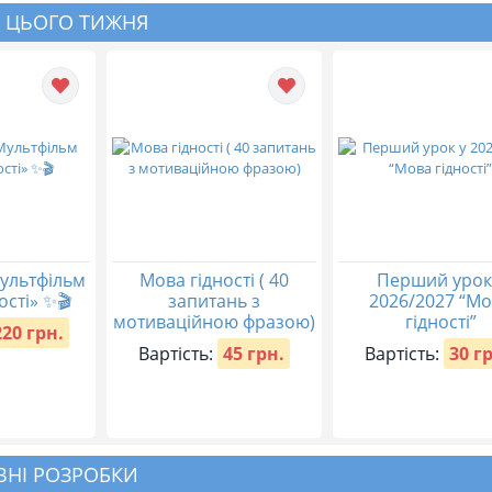
 ЦЬОГО ТИЖНЯ
ультфільм
Мова гідності ( 40
Перший урок
ості» ✨🎬
запитань з
2026/2027 “М
мотиваційною фразою)
гідності”
220 грн.
Вартість:
45 грн.
Вартість:
30 г
НІ РОЗРОБКИ