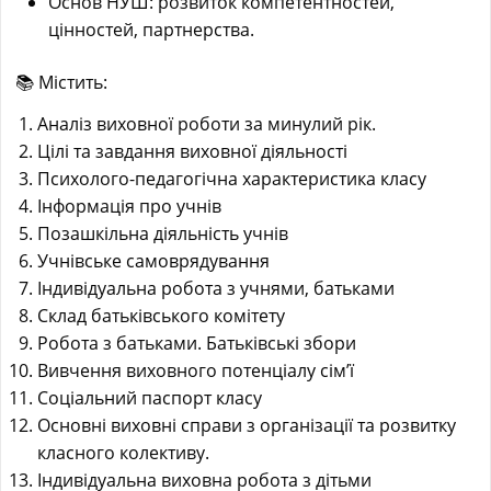
Основ НУШ: розвиток компетентностей,
цінностей, партнерства.
📚 Містить:
Аналiз виховної роботи за минулий рiк.
Цілі та завдання виховної діяльності
Психолого-педагогічна характеристика класу
Інформація про учнів
Позашкільна діяльність учнів
Учнівське самоврядування
Індивідуальна робота з учнями, батьками
Склад батьківського комітету
Робота з батьками. Батьківські збори
Вивчення виховного потенціалу сім’ї
Соціальний паспорт класу
Основнi виховнi справи з органiзацiї та розвитку
класного колективу.
Індивiдуальна виховна робота з дiтьми