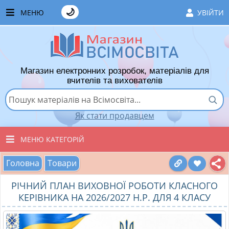
🌙
МЕНЮ
УВІЙТИ
ГОЛОВНА
ЧАСТІ ЗАПИТАННЯ
Магазин електронних розробок, матеріалів для
ЯК ТУТ КУПУВАТИ
вчителів та вихователів
ЯК ТУТ ПРОДАВАТИ
Як стати продавцем
ДОДАТИ РОЗРОБКУ
МЕНЮ КАТЕГОРІЙ
ХІТИ ПРОДАЖУ
Головна
Товари
ВСІ ТОВАРИ
ВПОДОБАНІ ТОВАРИ
РІЧНИЙ ПЛАН ВИХОВНОЇ РОБОТИ КЛАСНОГО
ВИХОВАТЕЛЯМ ДНЗ
КОШИК
КЕРІВНИКА НА 2026/2027 Н.Р. ДЛЯ 4 КЛАСУ
ПОЧАТКОВІ КЛАСИ