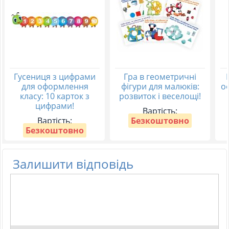
Гусениця з цифрами
Гра в геометричні
для оформлення
фігури для малюків:
о
класу: 10 карток з
розвиток і веселощі!
цифрами!
Вартість:
Вартість:
Безкоштовно
Безкоштовно
Залишити відповідь