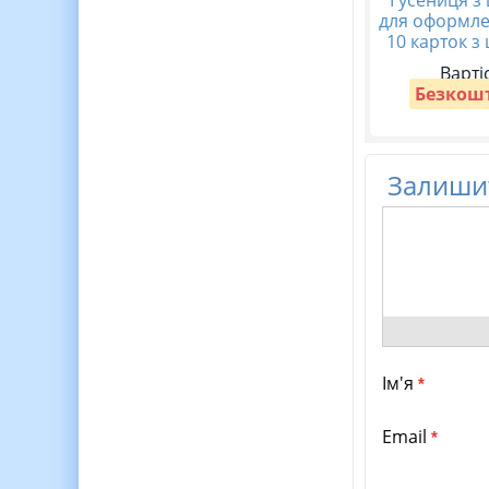
для оформле
10 карток з
Варті
Безкош
Залишит
Ім'я
*
Email
*