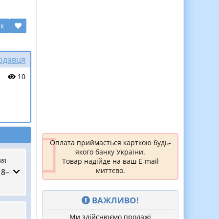
ик
родавця
10
Оплата приймається карткою будь-
якого банку України.
ня
Товар надійде на ваш E-mail
миттєво.
 8–
ВАЖЛИВО!
Ми здійснюємо продажі