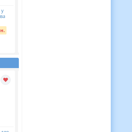
 у
ЦІКАВА ЖИВА АБЕТКА
КАЛЕНДАРНЕ
ова
— аплікації для дітей! 🌟
ПЛАНУВАННЯ із ГР.
Українська мова 9
Вартість:
55 грн.
кл.НУШ. ЗАБОЛОТНИ
рн.
О.В. (105 год /3 год н
тиждень)
Вартість:
65 грн.
 для
30 Медалей Для
Віночок пам’яті. Пост