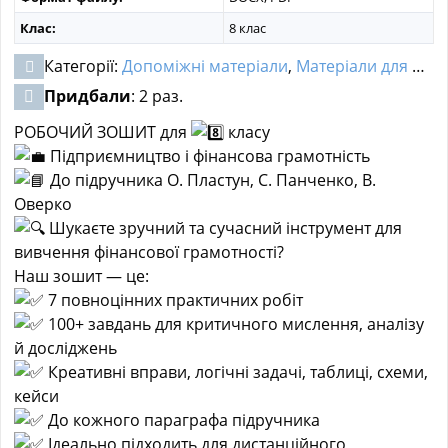
Клас:
8 клас
Категорії:
Допоміжні матеріали
,
Матеріали для НУШ
Придбали
: 2 раз.
РОБОЧИЙ ЗОШИТ для
класу
Підприємництво і фінансова грамотність
До підручника О. Пластун, С. Панченко, В.
Оверко
Шукаєте зручний та сучасний інструмент для
вивчення фінансової грамотності?
Наш зошит — це:
7 повноцінних практичних робіт
100+ завдань для критичного мислення, аналізу
й досліджень
Креативні вправи, логічні задачі, таблиці, схеми,
кейси
До кожного параграфа підручника
Ідеально підходить для дистанційного,