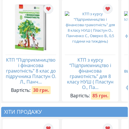
КТП “Підприємництво
КТП з курсу
і фінансова
“Підприємництво і
грамотність” 8 клас до
фінансова
в
підручника Пластун О.
грамотність” для 8
Л., Панч...
класу НУШ ( Пластун
О., Па...
ф
Вартість:
30 грн.
Вартість:
85 грн.
ХІТИ ПРОДАЖУ