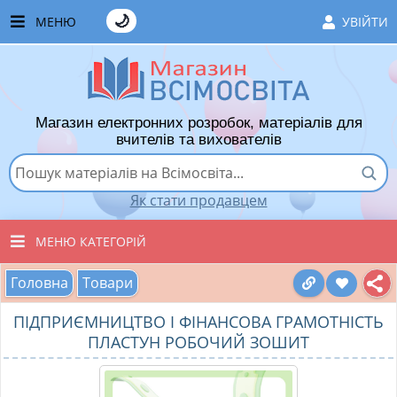
🌙
МЕНЮ
УВІЙТИ
ГОЛОВНА
ЧАСТІ ЗАПИТАННЯ
Магазин електронних розробок, матеріалів для
ЯК ТУТ КУПУВАТИ
вчителів та вихователів
ЯК ТУТ ПРОДАВАТИ
Як стати продавцем
ДОДАТИ РОЗРОБКУ
МЕНЮ КАТЕГОРІЙ
ХІТИ ПРОДАЖУ
Головна
Товари
ВСІ ТОВАРИ
ВПОДОБАНІ ТОВАРИ
ПІДПРИЄМНИЦТВО І ФІНАНСОВА ГРАМОТНІСТЬ
ВИХОВАТЕЛЯМ ДНЗ
КОШИК
ПЛАСТУН РОБОЧИЙ ЗОШИТ
ПОЧАТКОВІ КЛАСИ