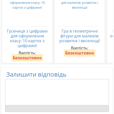
Гусениця з цифрами
Гра в геометричні
для оформлення
фігури для малюків:
о
класу: 10 карток з
розвиток і веселощі!
цифрами!
Вартість:
Вартість:
Безкоштовно
Безкоштовно
Залишити відповідь