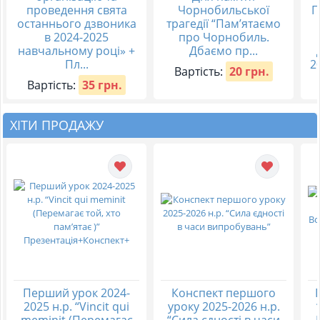
проведення свята
Чорнобильської
П
останнього дзвоника
трагедії “Пам’ятаємо
в 2024-2025
про Чорнобиль.
навчальному році» +
Дбаємо пр...
Пл...
2
Вартість:
20 грн.
Вартість:
35 грн.
ХІТИ ПРОДАЖУ
Перший урок 2024-
Конспект першого
2025 н.р. “Vincit qui
уроку 2025-2026 н.р.
meminit (Перемагає
“Сила єдності в часи