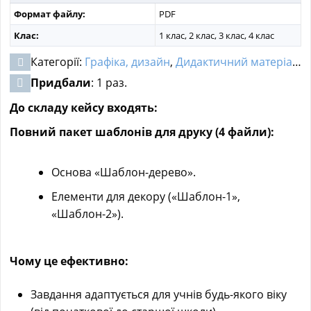
Формат файлу:
PDF
Клас:
1 клас, 2 клас, 3 клас, 4 клас
Категорії:
Графіка, дизайн
,
Дидактичний матеріал
,
Д
Придбали
: 1 раз.
До складу кейсу входять:
Повний пакет шаблонів для друку (4 файли):
Основа «Шаблон-дерево».
Елементи для декору («Шаблон-1»,
«Шаблон-2»).
Чому це ефективно:
Завдання адаптується для учнів будь-якого віку