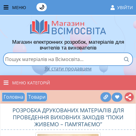
🌙
МЕНЮ
УВІЙТИ
ГОЛОВНА
ЧАСТІ ЗАПИТАННЯ
Магазин електронних розробок, матеріалів для
ЯК ТУТ КУПУВАТИ
вчителів та вихователів
ЯК ТУТ ПРОДАВАТИ
Як стати продавцем
ДОДАТИ РОЗРОБКУ
МЕНЮ КАТЕГОРІЙ
ХІТИ ПРОДАЖУ
Головна
Товари
ВСІ ТОВАРИ
ВПОДОБАНІ ТОВАРИ
РОЗРОБКА ДРУКОВАНИХ МАТЕРІАЛІВ ДЛЯ
ВИХОВАТЕЛЯМ ДНЗ
КОШИК
ПРОВЕДЕННЯ ВИХОВНИХ ЗАХОДІВ “ПОКИ
ЖИВЕМО – ПАМ’ЯТАЄМО”
ПОЧАТКОВІ КЛАСИ