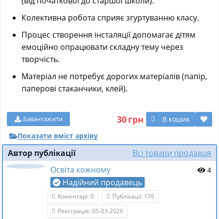
(від початкової до старшої школи).
Колективна робота сприяє згуртуванню класу.
Процес створення інсталяції допомагає дітям
емоційно опрацювати складну тему через
творчість.
Матеріал не потребує дорогих матеріалів (папір,
паперові стаканчики, клей).
30
грн
В кошик
Завантажити
Показати вміст архіву
Автор публікації
Всі товари продавця
Освіта кожному
4
Надійний продавець
Коментарі: 0
Публікації: 176
Реєстрація: 05-03-2026