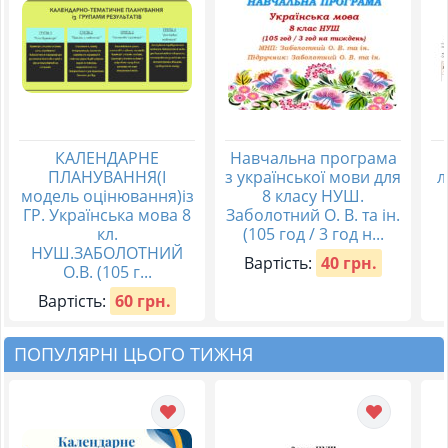
КАЛЕНДАРНЕ
Навчальна програма
ПЛАНУВАННЯ(І
з української мови для
л
модель оцінювання)із
8 класу НУШ.
ГР. Українська мова 8
Заболотний О. В. та ін.
кл.
(105 год / 3 год н...
НУШ.ЗАБОЛОТНИЙ
Вартість:
40 грн.
О.В. (105 г...
Вартість:
60 грн.
ПОПУЛЯРНІ ЦЬОГО ТИЖНЯ