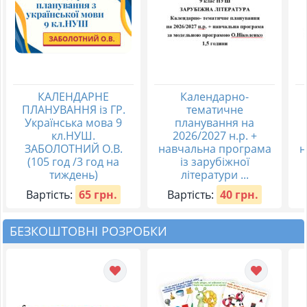
КАЛЕНДАРНЕ
Календарно-
ПЛАНУВАННЯ із ГР.
тематичне
Українська мова 9
планування на
кл.НУШ.
2026/2027 н.р. +
ЗАБОЛОТНИЙ О.В.
навчальна програма
н
(105 год /3 год на
із зарубіжної
тиждень)
літератури ...
Вартість:
65 грн.
Вартість:
40 грн.
БЕЗКОШТОВНІ РОЗРОБКИ