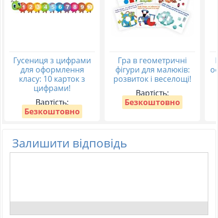
Гусениця з цифрами
Гра в геометричні
для оформлення
фігури для малюків:
о
класу: 10 карток з
розвиток і веселощі!
цифрами!
Вартість:
Вартість:
Безкоштовно
Безкоштовно
Залишити відповідь