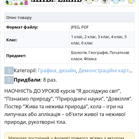
Опис товару
Формат файлу:
JPEG, PDF
1 клас, 2 клас, 3 клас, 4 клас, 5
Клас:
клас, 6 клас
Біологія, Географія, Початкові
Предмет:
класи, Фізика
Категорії:
Графіка, дизайн
,
Демонстраційні картки для дошкільнят
Придбали
: 8 раз.
НАОЧНІСТЬ ДО УРОКІВ курсів “Я досліджую світ”,
“Пізнаємо природу”, “Природничі науки”, “Довкілля”.
Постер “Жива та нежива природа”, кола – ігри на
липучках або аплікація – об’єкти живої та неживої
природи, рукотворні тіла.
Матеріал доступний у форматі прямого звʼязку з автором.