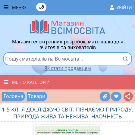
🌙
МЕНЮ
УВІЙТИ
ГОЛОВНА
ЧАСТІ ЗАПИТАННЯ
Магазин електронних розробок, матеріалів для
ЯК ТУТ КУПУВАТИ
вчителів та вихователів
ЯК ТУТ ПРОДАВАТИ
Як стати продавцем
ДОДАТИ РОЗРОБКУ
МЕНЮ КАТЕГОРІЙ
ХІТИ ПРОДАЖУ
Головна
Товари
ВСІ ТОВАРИ
ВПОДОБАНІ ТОВАРИ
1-5 КЛ. Я ДОСЛІДЖУЮ СВІТ. ПІЗНАЄМО ПРИРОДУ.
ВИХОВАТЕЛЯМ ДНЗ
КОШИК
ПРИРОДА ЖИВА ТА НЕЖИВА. НАОЧНІСТЬ
ПОЧАТКОВІ КЛАСИ