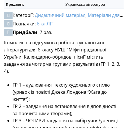
Предмет:
Українська література
Категорії:
Дидактичний матеріал
,
Матеріали для НУШ
Позначки:
6 кл ЛІТ
Придбали
: 7 раз.
Комплексна підсумкова робота з української
літератури для 6 класу НУШ “Міфи прадавньої
України. Календарно-обрядові пісні” містить
завдання за чотирма групами результатів (ГР 1, 2, 3,
4).
ГР 1 – аудіювання тексту художнього стилю
(уривок із повісті Джека Лондона “Жага до
життя”);
ГР 2 – завдання на встановлення відповідності
за прочитаними творами);
ГР 3 – ЧОТИРИ завдання на вибір учня/учениці
(написання творчих робіт: створи мініміф, лист