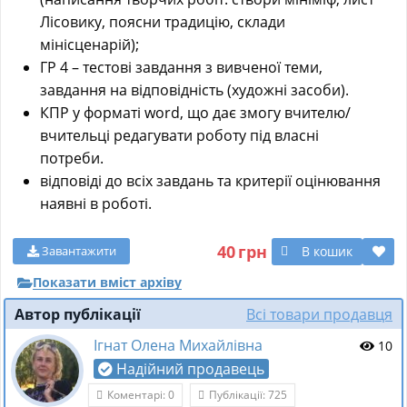
Лісовику, поясни традицію, склади
мінісценарій);
ГР 4 – тестові завдання з вивченої теми,
завдання на відповідність (художні засоби).
КПР у форматі word, що дає змогу вчителю/
вчительці редагувати роботу під власні
потреби.
відповіді до всіх завдань та критерії оцінювання
наявні в роботі.
40
грн
В кошик
Завантажити
Показати вміст архіву
Автор публікації
Всі товари продавця
Ігнат Олена Михайлівна
10
Надійний продавець
Коментарі: 0
Публікації: 725