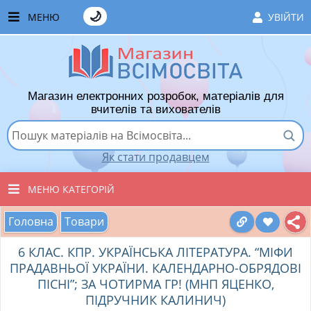
🌙
МЕНЮ
УВІЙТИ
ГОЛОВНА
ЧАСТІ ЗАПИТАННЯ
Магазин електронних розробок, матеріалів для
ЯК ТУТ КУПУВАТИ
вчителів та вихователів
ЯК ТУТ ПРОДАВАТИ
Як стати продавцем
ДОДАТИ РОЗРОБКУ
МЕНЮ КАТЕГОРІЙ
ХІТИ ПРОДАЖУ
Головна
Товари
ВСІ ТОВАРИ
ВПОДОБАНІ ТОВАРИ
6 КЛАС. КПР. УКРАЇНСЬКА ЛІТЕРАТУРА. “МІФИ
ВИХОВАТЕЛЯМ ДНЗ
КОШИК
ПРАДАВНЬОЇ УКРАЇНИ. КАЛЕНДАРНО-ОБРЯДОВІ
ПІСНІ”; ЗА ЧОТИРМА ГР! (МНП ЯЦЕНКО,
ПОЧАТКОВІ КЛАСИ
ПІДРУЧНИК КАЛИНИЧ)