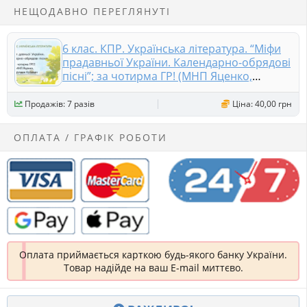
НЕЩОДАВНО ПЕРЕГЛЯНУТІ
6 клас. КПР. Українська література. “Міфи
прадавньої України. Календарно-обрядові
пісні”; за чотирма ГР! (МНП Яценко,
підручник Калинич)
Продажів: 7 разів
Ціна: 40,00 грн
ОПЛАТА / ГРАФІК РОБОТИ
Оплата приймається карткою будь-якого банку України.
Товар надійде на ваш E-mail миттєво.