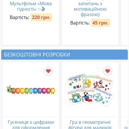
Мультфільм «Мова
запитань з
гідності» ✨🎬
мотиваційною
фразою)
Вартість:
220 грн.
Вартість:
45 грн.
БЕЗКОШТОВНІ РОЗРОБКИ
Гусениця з цифрами
Гра в геометричні
для оформлення
фігури для малюків:
о