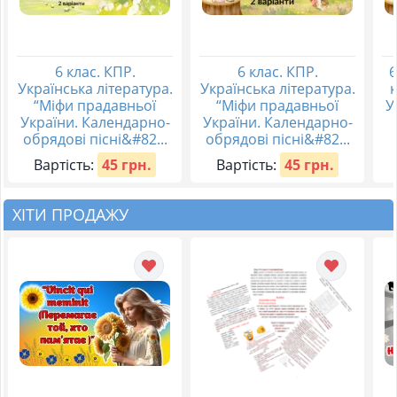
6 клас. КПР.
6 клас. КПР.
6
Українська література.
Українська література.
к
“Міфи прадавньої
“Міфи прадавньої
У
України. Календарно-
України. Календарно-
обрядові пісні&#82...
обрядові пісні&#82...
Вартість:
45 грн.
Вартість:
45 грн.
ХІТИ ПРОДАЖУ