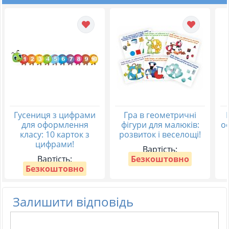
Гусениця з цифрами
Гра в геометричні
для оформлення
фігури для малюків:
о
класу: 10 карток з
розвиток і веселощі!
цифрами!
Вартість:
Вартість:
Безкоштовно
Безкоштовно
Залишити відповідь