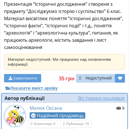
Презентація “Історичні дослідження” створеня з
предмету “Досліджуємо історію і суспільство” 6 клас.
Матеріал висвітлює поняття “історичні дослідження”,
“історичні факти”, “історичні події” і т.д., поняття
“археологія” і “археологічна культура”, питання, як
працюють археологи, містить завдання і лист
самооцінювання
Матеріал недоступний. Ми працюємо над оновленням
інформації.
35
грн
Недоступний
Завантажити
Показати вміст архіву
Автор публікації
Всі товари продавця
Малюк Оксана
9
Надійний продавець
Коментарі: 0
Публікації: 19