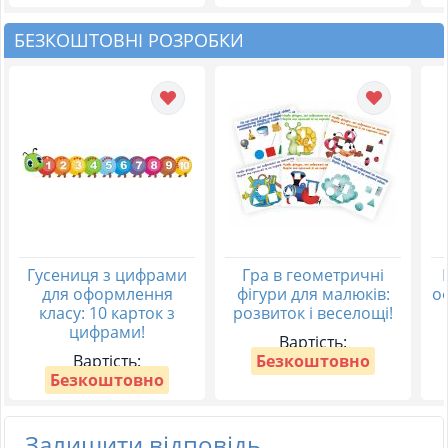
БЕЗКОШТОВНІ РОЗРОБКИ
Гусениця з цифрами
Гра в геометричні
для оформлення
фігури для малюків:
о
класу: 10 карток з
розвиток і веселощі!
цифрами!
Вартість:
Вартість:
Безкоштовно
Безкоштовно
Залишити відповідь