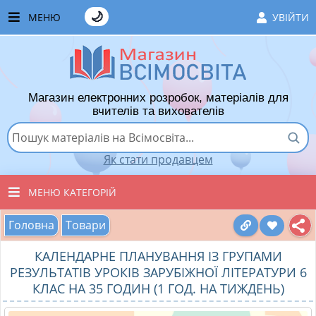
🌙
МЕНЮ
УВІЙТИ
ГОЛОВНА
ЧАСТІ ЗАПИТАННЯ
Магазин електронних розробок, матеріалів для
ЯК ТУТ КУПУВАТИ
вчителів та вихователів
ЯК ТУТ ПРОДАВАТИ
Як стати продавцем
ДОДАТИ РОЗРОБКУ
МЕНЮ КАТЕГОРІЙ
ХІТИ ПРОДАЖУ
Головна
Товари
ВСІ ТОВАРИ
ВПОДОБАНІ ТОВАРИ
КАЛЕНДАРНЕ ПЛАНУВАННЯ ІЗ ГРУПАМИ
ВИХОВАТЕЛЯМ ДНЗ
КОШИК
РЕЗУЛЬТАТІВ УРОКІВ ЗАРУБІЖНОЇ ЛІТЕРАТУРИ 6
КЛАС НА 35 ГОДИН (1 ГОД. НА ТИЖДЕНЬ)
ПОЧАТКОВІ КЛАСИ