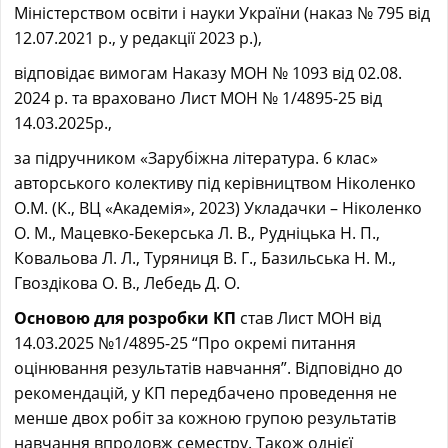
Міністерством освіти і науки України (наказ № 795 від
12.07.2021 р., у редакції 2023 р.),
відповідає вимогам Наказу МОН № 1093 від 02.08.
2024 р. та враховано Лист МОН № 1/4895-25 від
14.03.2025р.,
за підручником «Зарубіжна література. 6 клас»
авторського колективу під керівництвом Ніколенко
О.М. (К., ВЦ «Академія», 2023) Укладачки – Ніколенко
О. М., Мацевко-Бекерська Л. В., Рудніцька Н. П.,
Ковальова Л. Л., Туряниця В. Г., Базильська Н. М.,
Гвоздікова О. В., Лебедь Д. О.
Основою для розробки КП
став Лист МОН від
14.03.2025 №1/4895-25 “Про окремі питання
оцінювання результатів навчання”. Відповідно до
рекомендацій, у КП передбачено проведення не
менше двох робіт за кожною групою результатів
навчання впродовж семестру. Також однієї