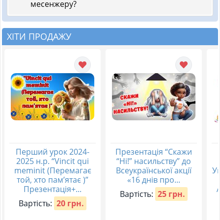
месенжеру?
ХІТИ ПРОДАЖУ
Перший урок 2024-
Презентація “Скажи
2025 н.р. “Vincit qui
“Ні!” насильству” до
meminit (Перемагає
Всеукраїнської акції
Ук
той, хто пам’ятає )”
«16 днів про...
Презентація+...
Вартість:
25 грн.
Вартість:
20 грн.