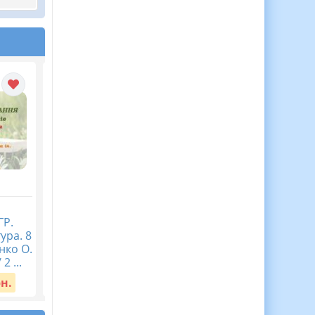
Календарне
Календарне
ГР.
планування з ГР.
планування з ГР.
ура. 8
Зарубіжна література. 6
Зарубіжна література.
нко О.
клас НУШ. Ніколенко О.
клас НУШ. Ніколенко 
2 ...
М. та ін. (35 год / 1 ...
М. та ін. (52,5 год / ...
рн.
Вартість:
60 грн.
Вартість:
60 грн.