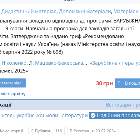
:
Дидактичний матеріал
,
Допоміжні матеріали
,
Матеріали дл
планування складено відповідно до програми: ЗАРУБІЖН
 – 9 класи. Навчальна програма для закладів загальної
віти. Затверджено та надано гриф «Рекомендовано
 освіти і науки України» (наказ Міністерства освіти і наук
03 серпня 2022 року № 698)
.
Ніколенко
, Л.
Мацевко-Бекерська
… «
Зарубіжна літерату
адемія, 2025»
30
грн
В кош
ти
матеріал
міст архіву
кації
Всі товари п
читель української мови і літератури
Надійний продав
Коментарі: 6
Публікації: 116
Реєстрація: 29-07-2024