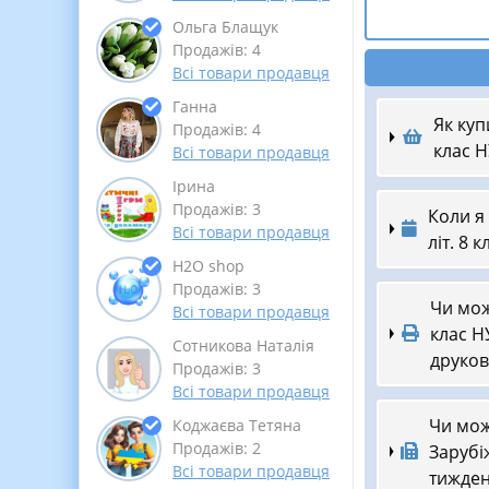
Ольга Блащук
Продажів: 4
Всі товари продавця
Ганна
Як куп
Продажів: 4
клас Н
Всі товари продавця
Ірина
Продажів: 3
Коли я
Всі товари продавця
літ. 8 
Н2О shop
Продажів: 3
Чи мож
Всі товари продавця
клас НУ
Сотникова Наталія
друков
Продажів: 3
Всі товари продавця
Чи мож
Коджаєва Тетяна
Продажів: 2
Зарубіж
Всі товари продавця
тижден