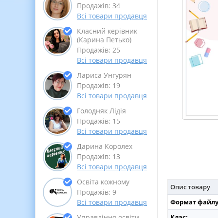
Продажів: 34
Всі товари продавця
Класний керівник
(Карина Петько)
Продажів: 25
Всі товари продавця
Лариса Унгурян
Продажів: 19
Всі товари продавця
Голодняк Лідія
Продажів: 15
Всі товари продавця
Дарина Королех
Продажів: 13
Всі товари продавця
Освіта кожному
Опис товару
Продажів: 9
Формат файлу
Всі товари продавця
Клас:
Управління освіти