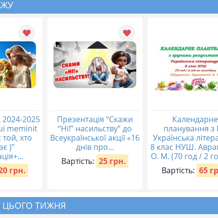
АЖУ
 2024-2025
Презентація “Скажи
Календарне
qui meminit
“Ні!” насильству” до
планування з 
 той, хто
Всеукраїнської акції «16
Українська літер
ає )”
днів про...
8 клас НУШ. Авр
ція+...
О. М. (70 год / 2 го
Вартість:
25 грн.
20 грн.
Вартість:
65 г
 ЦЬОГО ТИЖНЯ