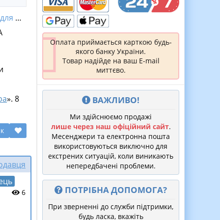
я НУШ
А
Оплата приймається карткою будь-
якого банку України.
Товар надійде на ваш E-mail
и
миттєво.
ра
». 8
ВАЖЛИВО!
Ми здійснюємо продажі
лише через наш офіційний сайт
.
ик
Месенджери та електронна пошта
використовуються виключно для
екстрених ситуацій, коли виникають
родавця
непередбачені проблеми.
ець
ПОТРІБНА ДОПОМОГА?
6
При зверненні до служби підтримки,
будь ласка, вкажіть