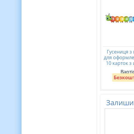
Гусениця з
для оформле
10 карток з
Варті
Безкош
Залишит