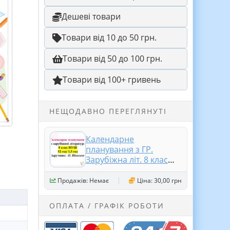
Дешеві товари
Товари від 10 до 50 грн.
Товари від 50 до 100 грн.
Товари від 100+ гривень
НЕЩОДАВНО ПЕРЕГЛЯНУТІ
Календарне
планування з ГР.
Зарубіжна літ. 8 клас
НУШ. Ніколенко О. М.
та ін. (52 год / 1,5 год на
Продажів: Немає
Ціна: 30,00 грн
тиждень).
ОПЛАТА / ГРАФІК РОБОТИ