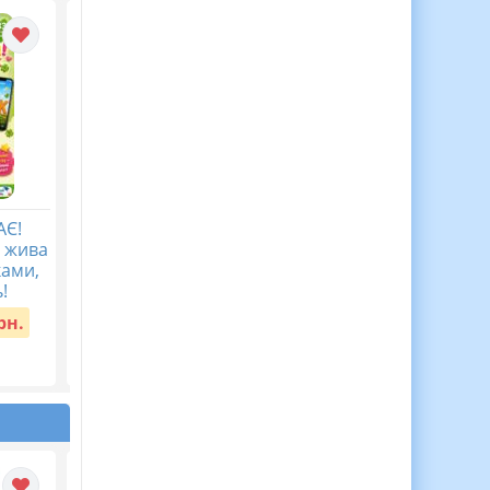
АЄ!
Мова гідності ( 40
Перший урок у
а жива
запитань з
2026/2027 “Мова
ками,
мотиваційною фразою)
гідності”
!
Вартість:
45 грн.
Вартість:
30 грн.
рн.