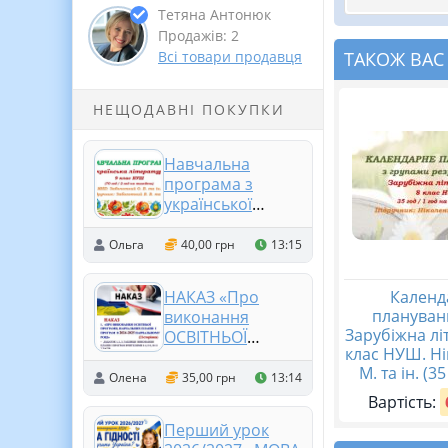
Тетяна Антонюк
Продажів: 2
ТАКОЖ ВАС
Всі товари продавця
НЕЩОДАВНІ ПОКУПКИ
Навчальна
програма з
української
літератури для 9
класу НУШ.
Ольга
40,00 грн
13:15
Заболотний В. В.
та ін. (70 год / 2
Календ
НАКАЗ «Про
год на тиждень)
плануванн
виконання
Зарубіжна лі
ОСВІТНЬОЇ
клас НУШ. Ні
ПРОГРАМИ,
М. та ін. (35 
навчальних
Олена
35,00 грн
13:14
планів і програм
Вартість:
в 2024-2025
Перший урок
навчальному