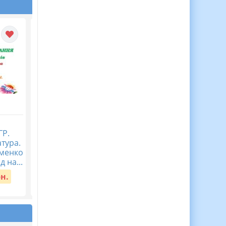
Журнал спостережень
Діагностична
ГР.
за дитиною з ООП,
контрольна робота
атура.
Журнал асистента
Пізнаємо природу 5
аменко
вчителя ВІДЕООГЛЯД
клас Тема 5. Пізнаєм
д на...
організм людини в
Вартість:
150 грн.
середов...
рн.
Вартість:
40 грн.