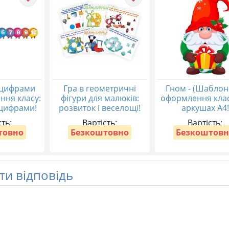
 цифрами
Гра в геометричні
Гном - (Шаблон
ння класу:
фігури для малюків:
оформлення клас
 цифрами!
розвиток і веселощі!
аркушах А4!
сть:
Вартість:
Вартість:
товно
Безкоштовно
Безкоштовн
и відповідь