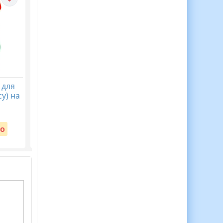
 для
30 Медалей Для
Віночок пам’яті. Пост
у) на
Мотивації Дітей до
безкоштовний до Дн
Навчання!
пам’яті жертв
голодомору 32-33 рр
Вартість:
о
Безкоштовно
Вартість:
Безкоштовно