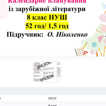
:
DOCX
8 клас