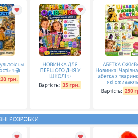
ультфільм
НОВИНКА ДЛЯ
АБЕТКА ОЖИВ
ості» ✨🎬
ПЕРШОГО ДНЯ У
Новинка! Чарівн
ШКОЛІ ✨
абетка з тварин
220 грн.
які оживають
Вартість:
35 грн.
Вартість:
250 г
НІ РОЗРОБКИ