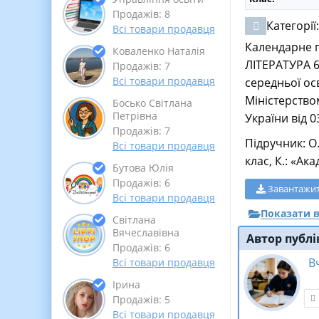
Продажів: 8
Категорії
Всі товари продавця
Календарне 
Коваленко Наталія
ЛІТЕРАТУРА 6
Продажів: 7
Всі товари продавця
середньої ос
Міністерством
Босько Світлана
Петрівна
України від 
Продажів: 7
Підручник: О
Всі товари продавця
клас, К.: «Ак
Бутова Юлія
Продажів: 6
Завантажи
Всі товари продавця
Показати в
Світлана
Вячеславівна
Автор публі
Продажів: 6
В
Всі товари продавця
Ірина
Продажів: 5
Всі товари продавця