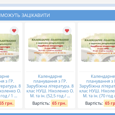
 МОЖУТЬ ЗАЦІКАВИТИ
арне
Календарне
Календарне
я з ГР.
планування з ГР.
планування з 
тература. 8
Зарубіжна література. 8
Зарубіжна літерат
коленко О.
клас НУШ. Ніколенко О.
клас НУШ. Ніколе
год / 1 ...
М. та ін. (52,5 год / ...
М. та ін. (70 год / 
65 грн.
Вартість:
65 грн.
Вартість:
65 г