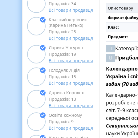
Продажів: 34
Опис товару
Всі товари продавця
Формат файлу
Класний керівник
(Карина Петько)
Клас:
Продажів: 25
Предмет:
Всі товари продавця
Лариса Унгурян
Категорії
Продажів: 19
Придба
Всі товари продавця
Календарно-
Голодняк Лідія
Україна і св
Продажів: 15
Всі товари продавця
годин (70 го
Дарина Королех
Календарно-те
Продажів: 13
розроблене н
Всі товари продавця
світ. 7–9 кла
Освіта кожному
середньої ос
Продажів: 9
Секиринський
Всі товари продавця
науки України
Управління освіти