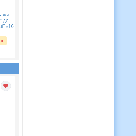
кажи
Календарне
Журнал спостережен
” до
планування з ГР.
за дитиною з ООП,
ії «16
Українська література.
Журнал асистента
8 клас НУШ. Авраменко
вчителя ВІДЕООГЛЯД
О. М. (70 год / 2 год на...
рн.
Вартість:
150 грн.
Вартість:
65 грн.