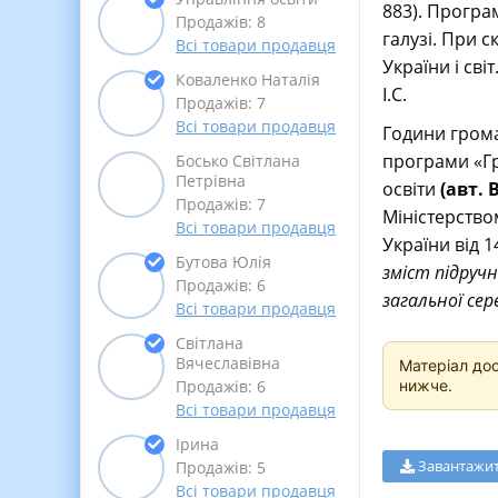
883). Програ
Продажів: 8
галузі. При 
Всі товари продавця
України і світ
Коваленко Наталія
І.С.
Продажів: 7
Всі товари продавця
Години грома
програми «Гр
Босько Світлана
Петрівна
освіти
(авт. 
Продажів: 7
Міністерством
Всі товари продавця
України від 1
Бутова Юлія
зміст підручн
Продажів: 6
загальної сере
Всі товари продавця
Світлана
Вячеславівна
Матеріал до
нижче.
Продажів: 6
Всі товари продавця
Ірина
Завантажи
Продажів: 5
Всі товари продавця