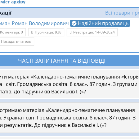
міст архіву
кації
Всі товари п
оман Роман Володимирович
Надійний продавець
Коментарі: 0
Публікації: 938
Реєстрація: 14-09-2024
Посада: вчитель
ЧАСТІ ЗАПИТАННЯ ТА ВІДПОВІДІ
ити матеріал «Календарно-тематичне планування «Історія
а і світ. Громадянська освіта. 8 клас». 87 годин. З групами
атів. До підручників Васильків І. (»?
 отримаю матеріал «Календарно-тематичне планування
я: Україна і світ. Громадянська освіта. 8 клас». 87 годин. З
 результатів. До підручників Васильків І. (»?