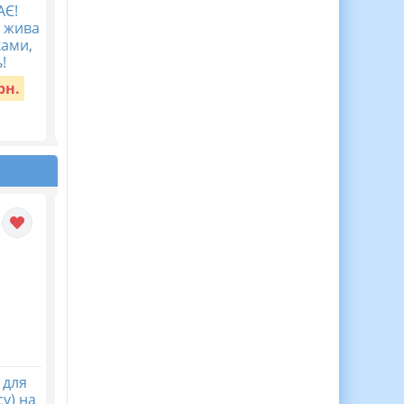
АЄ!
Мова гідності ( 40
Перший урок у
а жива
запитань з
2026/2027 “Мова
ками,
мотиваційною фразою)
гідності”
!
Вартість:
45 грн.
Вартість:
30 грн.
рн.
 для
30 Медалей Для
Віночок пам’яті. Пост
у) на
Мотивації Дітей до
безкоштовний до Дн