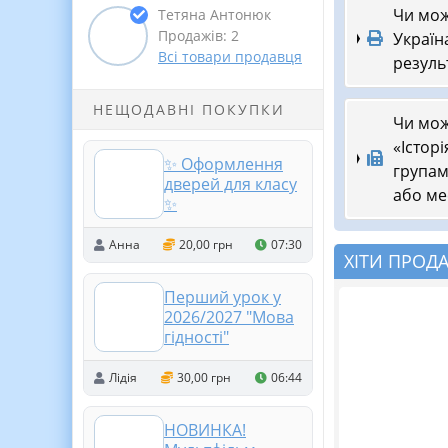
Чи мож
Тетяна Антонюк
Продажів: 2
Україна
Всі товари продавця
результ
НЕЩОДАВНІ ПОКУПКИ
Чи мож
«Історі
✨ Оформлення
групами
дверей для класу
або ме
✨
Анна
20,00 грн
07:30
ХІТИ ПРОД
Перший урок у
2026/2027 "Мова
гідності"
Лідія
30,00 грн
06:44
НОВИНКА!