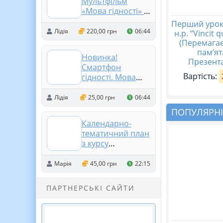
Мультфільм
«Мова гідності» ✨
🎬
Перший урок
Лідія
220,00 грн
06:44
н.р. “Vincit 
(Перемагає
пам’ят
Новинка!
Презента
Смартфон
Вартість:
гідності. Мова
гідності 2026
Лідія
25,00 грн
06:44
ПОПУЛЯРНІ
Календарно-
тематичний план
з курсу
«Довкілля» 6 клас
Марія
45,00 грн
22:15
ПАРТНЕРСЬКІ САЙТИ