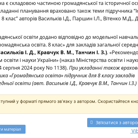
ма є складовою частиною громадянської та історичної ос
складанні планування враховано також теми підручника “І
. 8 клас” авторів Васильків І.Д., Паршин І.Л., Вітенко М.Д.,
дянської освіти додано відповідно до модельної навчал
омадянська освіта. 8 клас» для закладів загальної середн
Васильків І. Д., Кравчук В. М., Танчин І. З.)
. «Рекоменд
 освіти і науки України» (наказ Міністерства освіти і наук
4 серпня 2024 року No 1138).
При укладанні також врахо
ика «Громадянська освіта» підручник для 8 класу закладів
дньої освіти (авт. Васильків І.Д., Кравчук В.М., Танчин І.З.)
ступний у форматі прямого звʼязку з автором. Скористайтеся кн
Звʼязатися з автор
ти
матеріал
Vi