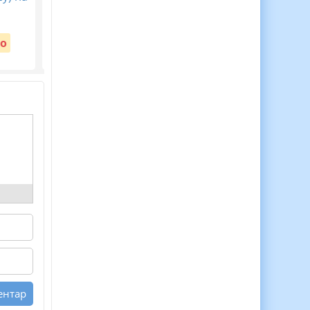
Навчання!
пам’яті жертв
голодомору 32-33 рр
Вартість:
о
Безкоштовно
Вартість:
Безкоштовно