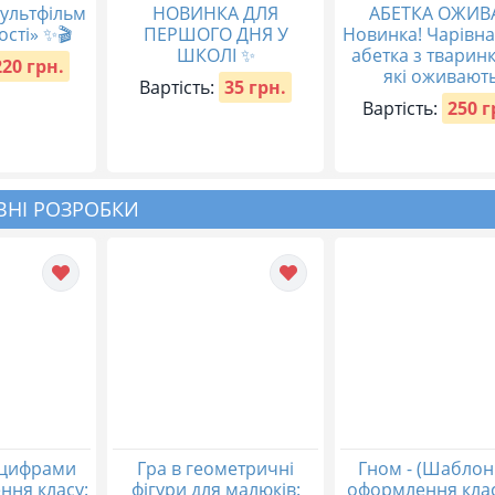
ультфільм
НОВИНКА ДЛЯ
АБЕТКА ОЖИВ
ості» ✨🎬
ПЕРШОГО ДНЯ У
Новинка! Чарівн
ШКОЛІ ✨
абетка з тварин
220 грн.
які оживають
Вартість:
35 грн.
Вартість:
250 г
НІ РОЗРОБКИ
 цифрами
Гра в геометричні
Гном - (Шаблон
ння класу:
фігури для малюків:
оформлення клас