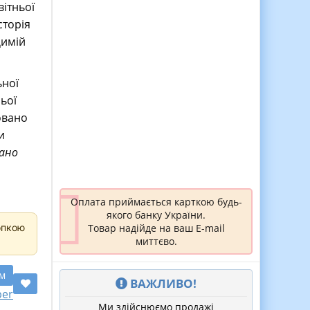
вітньої
сторія
 Димій
ьної
ьої
овано
и
вано
Оплата приймається карткою будь-
якого банку України.
опкою
Товар надійде на ваш E-mail
миттєво.
ом
ВАЖЛИВО!
ber
Ми здійснюємо продажі