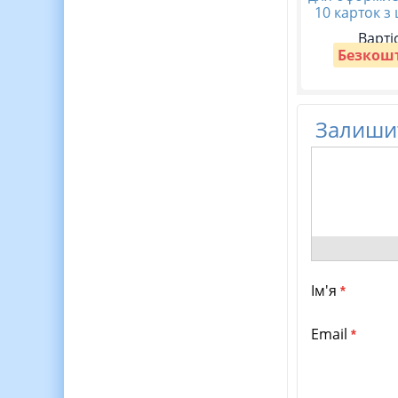
10 карток з
Варті
Безкош
Залишит
Ім'я
*
Email
*