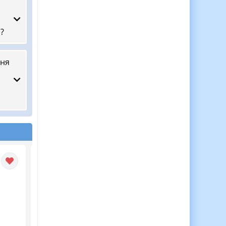
і?
ння