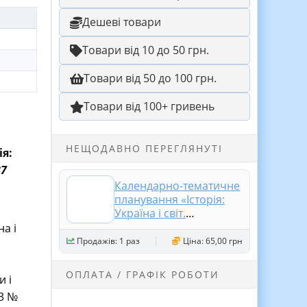
Дешеві товари
Товари від 10 до 50 грн.
Товари від 50 до 100 грн.
Товари від 100+ гривень
НЕЩОДАВНО ПЕРЕГЛЯНУТІ
я:
87
Календарно-тематичне
планування «Історія:
Україна і світ.
Громадянська освіта. 8
а і
клас». 87 годин. З
Продажів: 1 раз
Ціна: 65,00 грн
групами результатів.
До підручників
ОПЛАТА / ГРАФІК РОБОТИ
и і
Васильків І. (
23 №