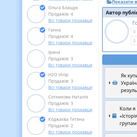
Показати в
Ольга Блащук
Автор публі
Продажів: 4
Всі товари продавця
Г
Ганна
Продажів: 4
Всі товари продавця
Ірина
Продажів: 3
Всі товари продавця
Н2О shop
Як куп
Продажів: 3
Україн
Всі товари продавця
результ
Сотникова Наталія
Продажів: 3
Коли я
Всі товари продавця
«Історі
Коджаєва Тетяна
групами
Продажів: 2
Всі товари продавця