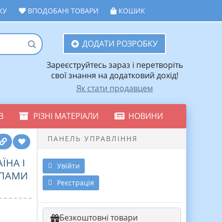
ЖУ
ВПОДОБАНІ ТОВАРИ
КОШИК
ДОДАТИ РОЗРОБКУ
Зареєструйтесь зараз і перетворіть
свої знання на додатковий дохід!
Як стати продавцем
В
РІЗНІ МАТЕРІАЛИ
НОВИНИ
ПАНЕЛЬ УПРАВЛІННЯ
ЇНА І
Увійти
РУПАМИ
Реєстрація
Безкоштовні товари