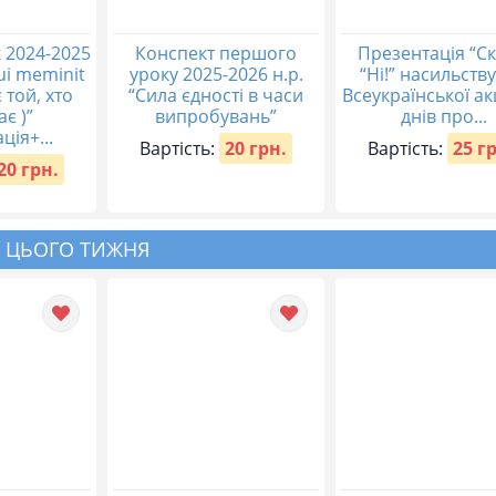
 2024-2025
Конспект першого
Презентація “С
qui meminit
уроку 2025-2026 н.р.
“Ні!” насильству
 той, хто
“Сила єдності в часи
Всеукраїнської акц
ає )”
випробувань”
днів про...
ція+...
Вартість:
20 грн.
Вартість:
25 г
20 грн.
 ЦЬОГО ТИЖНЯ