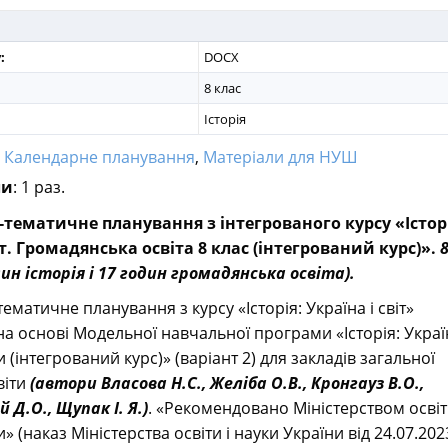
:
DOCX
8 клас
Історія
:
Календарне планування
,
Матеріали для НУШ
ли
: 1 раз.
тематичне планування з інтегрованого курсу «Історі
іт. Громадянська освіта 8 клас (інтегрований курс)».
дин історія і 17 годин громадянська освіта).
матичне планування з курсу «Історія: Україна і світ»
а основі Модельної навчальної програми «Історія: Україн
си (інтегрований курс)» (варіант 2) для закладів загальної
віти
(автори Власова Н.С., Желіба О.В., Кронгауз В.О.,
 Д.О., Щупак І. Я.)
. «Рекомендовано Міністерством освіт
» (наказ Міністерства освіти і науки України від 24.07.20