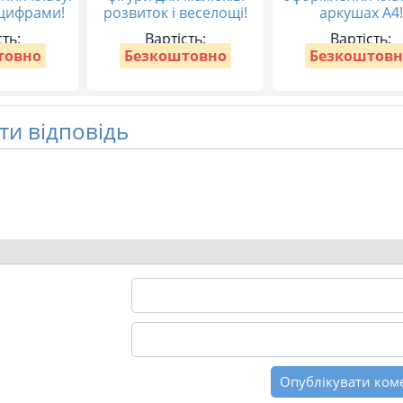
 цифрами!
розвиток і веселощі!
аркушах А4!
сть:
Вартість:
Вартість:
товно
Безкоштовно
Безкоштовн
и відповідь