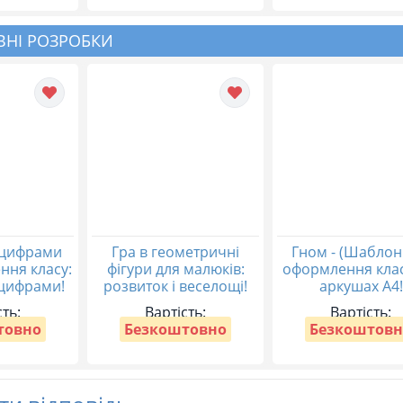
НІ РОЗРОБКИ
 цифрами
Гра в геометричні
Гном - (Шаблон
ння класу:
фігури для малюків:
оформлення клас
 цифрами!
розвиток і веселощі!
аркушах А4!
сть:
Вартість:
Вартість:
товно
Безкоштовно
Безкоштовн