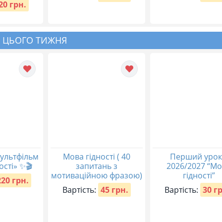
20 грн.
 ЦЬОГО ТИЖНЯ
ультфільм
Мова гідності ( 40
Перший урок
ості» ✨🎬
запитань з
2026/2027 “М
мотиваційною фразою)
гідності”
220 грн.
Вартість:
45 грн.
Вартість:
30 г