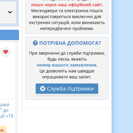
лише через наш офіційний сайт
.
Месенджери та електронна пошта
використовуються виключно для
екстрених ситуацій, коли виникають
непередбачені проблеми.
ПОТРІБНА ДОПОМОГА?
При зверненні до служби підтримки,
будь ласка, вкажіть
номер вашого замовлення
.
Це дозволить нам швидше
опрацювати ваш запит.
Служба підтримки
кажи
Календарне
Діагностична
” до
планування з ГР.
контрольна робота
ії «16
Українська література.
хімія 7 клас НУШ Тем
8 клас НУШ. Авраменко
4. Моделюємо фізичн
О. М. (70 год / 2 год на...
та хімічні явища
рн.