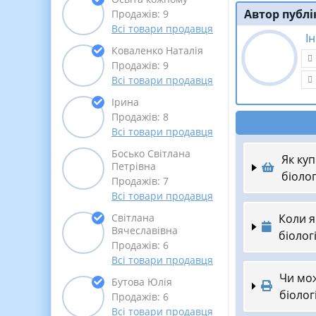
Автор публі
Продажів: 9
Всі товари продавця
І
Коваленко Наталія
Продажів: 9
Всі товари продавця
Ірина
Продажів: 8
Всі товари продавця
Босько Світлана
Як ку
Петрівна
біолог
Продажів: 7
Всі товари продавця
Коли я
Світлана
Вячеславівна
біолог
Продажів: 6
Всі товари продавця
Чи мож
Бутова Юлія
біолог
Продажів: 6
Всі товари продавця