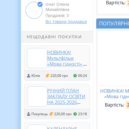
Вартість:
Ігнат Олена
Михайлівна
Продажів: 3
Всі товари продавця
ПОПУЛЯРНІ
НЕЩОДАВНІ ПОКУПКИ
НОВИНКА!
Мультфільм
«Мова гідності» ✨
🎬
Юлія
220,00 грн
00:24
РІЧНИЙ ПЛАН
НОВИНКА! М
«Мова гідн
ЗАКЛАДУ ОСВІТИ
НА 2025-2026
Вартість:
НАВЧАЛЬНИЙ
РІК. (відповідно
Покупець
220,00 грн
23:18
до АБЕТКИ
ДИРЕКТОРА) (214