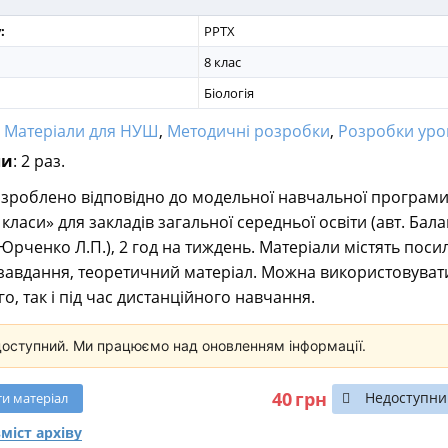
:
PPTX
8 клас
Біологія
:
Матеріали для НУШ
,
Методичні розробки
,
Розробки уро
ли
: 2 раз.
зроблено відповідно до модельної навчальної програм
9 класи» для закладів загальної середньої освіти (авт. Балан
, Юрченко Л.П.), 2 год на тиждень. Матеріали містять пос
 завдання, теоретичний матеріал. Можна використовуват
о, так і під час дистанційного навчання.
доступний. Ми працюємо над оновленням інформації.
40
грн
Недоступни
ти
матеріал
міст архіву