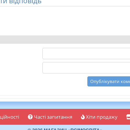
и відповідь
ційності
Часті запитання
Хіти продажу