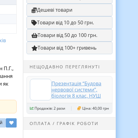
Дешеві товари
Товари від 10 до 50 грн.
Товари від 50 до 100 грн.
ків
Товари від 100+ гривень
и
НЕЩОДАВНО ПЕРЕГЛЯНУТІ
 П.Г.,
илання
Презентація “Будова
и як
нервової системи”,
біологія 8 клас, НУШ
Продажів: 2 рази
Ціна: 40,00 грн
й
ОПЛАТА / ГРАФІК РОБОТИ