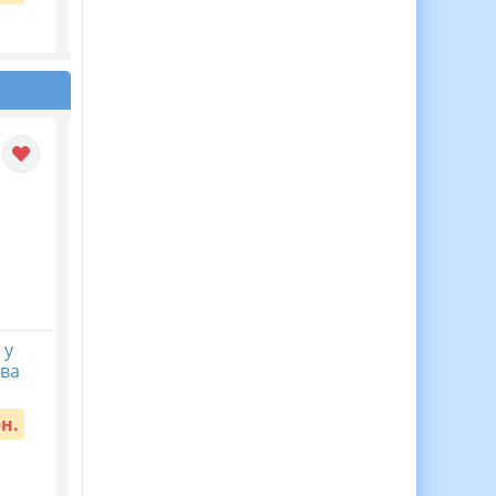
Вартість:
65 грн.
Вартість:
40 грн.
 у
ЦІКАВА ЖИВА АБЕТКА
КАЛЕНДАРНЕ
ова
— аплікації для дітей! 🌟
ПЛАНУВАННЯ із ГР.
Українська мова 9
Вартість:
55 грн.
кл.НУШ. ЗАБОЛОТНИ
рн.
О.В. (105 год /3 год н
тиждень)
Вартість:
65 грн.