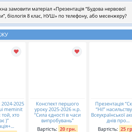
на замовити матеріал «Презентація “Будова нервової
и”, біологія 8 клас, НУШ» по телефону, або месенжеру?
АЖУ
 2024-2025
Конспект першого
Презентація “С
qui meminit
уроку 2025-2026 н.р.
“Ні!” насильству
 той, хто
“Сила єдності в часи
Всеукраїнської акц
ає )”
випробувань”
днів про...
ція+...
Вартість:
20 грн.
Вартість:
25 г