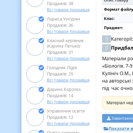
Продажів: 38
Формат файлу
Всі товари продавця
Клас:
Лариса Унгурян
Продажів: 36
Предмет:
Всі товари продавця
Категорії
Класний керівник
(Карина Петько)
Придба
Продажів: 31
Матеріали ро
Всі товари продавця
«Біологія. 7-
Голодняк Лідія
Кулініч О.М.
Продажів: 25
Всі товари продавця
на авторські
під час очног
Дарина Королех
Продажів: 14
Всі товари продавця
Матеріал не
Управління освіти
Продажів: 12
Завантажи
Всі товари продавця
Показати в
Освіта кожному