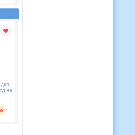
 для
30 Медалей Для
Віночок пам’яті. Пост
у) на
Мотивації Дітей до
безкоштовний до Дн
Навчання!
пам’яті жертв
голодомору 32-33 рр
Вартість:
о
Безкоштовно
Вартість:
Безкоштовно