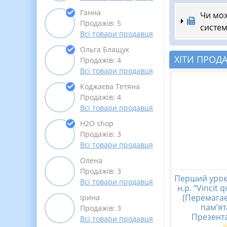
Ганна
Чи мож
Продажів: 5
систем
Всі товари продавця
Ольга Блащук
ХІТИ ПРОД
Продажів: 4
Всі товари продавця
Коджаєва Тетяна
Продажів: 4
Всі товари продавця
Н2О shop
Продажів: 3
Всі товари продавця
Олена
Продажів: 3
Перший урок
Всі товари продавця
н.р. “Vincit 
(Перемагає
Ірина
пам’ят
Продажів: 3
Презента
Всі товари продавця