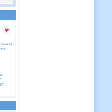
ра
”
ас