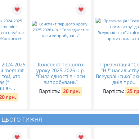
 2024-2025
Конспект першого
Презентація “С
qui meminit
уроку 2025-2026 н.р.
“Ні!” насильству
 той, хто
“Сила єдності в часи
Всеукраїнської акц
ає )”
випробувань”
днів про...
ція+...
Вартість:
20 грн.
Вартість:
25 г
20 грн.
 ЦЬОГО ТИЖНЯ