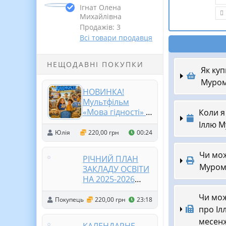
Ігнат Олена
Михайлівна
Продажів: 3
Всі товари продавця
НЕЩОДАВНІ ПОКУПКИ
Як ку
Муром
НОВИНКА!
Мультфільм
«Мова гідності» ✨
Коли я
🎬
Іллю М
Юлія
220,00 грн
00:24
Чи мож
РІЧНИЙ ПЛАН
Муромц
ЗАКЛАДУ ОСВІТИ
НА 2025-2026
НАВЧАЛЬНИЙ
Чи мож
РІК. (відповідно
Покупець
220,00 грн
23:18
про Іл
до АБЕТКИ
ДИРЕКТОРА) (214
месен