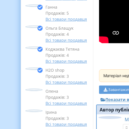
Ганна
Продажів: 5
Всі товари продавця
Ольга Блащук
Продажів: 4
Всі товари продавця
Коджаєва Тетяна
Продажів: 4
Всі товари продавця
Н2О shop
Матеріал не
Продажів: 3
Всі товари продавця
Завантажи
Олена
Продажів: 3
Показати в
Всі товари продавця
Автор публі
Ірина
Продажів: 3
М
Всі товари продавця