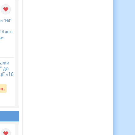
кажи
Календарне
Діагностична
” до
планування з ГР.
контрольна робота
ії «16
Українська література.
хімія 7 клас НУШ Тем
8 клас НУШ. Авраменко
4. Моделюємо фізичн
О. М. (70 год / 2 год на...
та хімічні явища
рн.
Вартість:
65 грн.
Вартість:
40 грн.