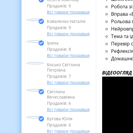
Продажів: 9
Робота з
Всі товари продавця
Вправа «
Рольова 
Коваленко Наталія
Продажів: 9
Нейровпр
Всі товари продавця
Тема та 
Ірина
Перевір с
Продажів: 8
Рефлексі
Всі товари продавця
Домашнє
Босько Світлана
Петрівна
ВІДЕООГЛЯД
Продажів: 7
Всі товари продавця
Світлана
Вячеславівна
Продажів: 6
Всі товари продавця
Бутова Юлія
Продажів: 6
Всі товари продавця