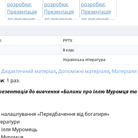
:
PPTX
8 клас
Українська література
:
Дидактичний матеріал
,
Допоміжні матеріали
,
Матеріали дл
ли
: 1 раз.
резентація до вивчення «Билини про Іллю Муромця та
 налаштування «Передбачення від богатиря»
тератури
й Ілля Муромець
і Муромця