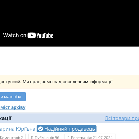
доступний. Ми працюємо над оновленням інформації.
ти
матеріал
міст архіву
кації
Всі товари п
арина Юріївна
Надійний продавець
Коментарі: 2
Публікації: 96
Реєстрація: 21-07-2024