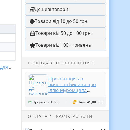
Дешеві товари
Товари від 10 до 50 грн.
Товари від 50 до 100 грн.
Товари від 100+ гривень
НЕЩОДАВНО ПЕРЕГЛЯНУТІ
я НУШ
Презентація до
вичення Билини про
Іллю Муромця та
Соловія 8 клас НУШ
Продажів: 1 раз
Ціна: 45,00 грн
ОПЛАТА / ГРАФІК РОБОТИ