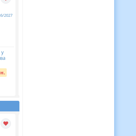
 у
ЦІКАВА ЖИВА АБЕТКА
МЕГАНОВИНКА.
ова
— аплікації для дітей! 🌟
Перший урок
2026/2027 за
Вартість:
55 грн.
рекомендаціями МО
рн.
“Мова гідності”
Презентація ...
Вартість:
40 грн.