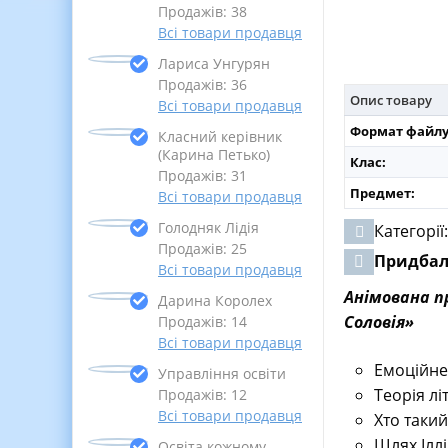
Продажів: 38
Всі товари продавця
Лариса Унгурян
Продажів: 36
Опис товару
Всі товари продавця
Формат файлу
Класний керівник
(Карина Петько)
Клас:
Продажів: 31
Предмет:
Всі товари продавця
Голодняк Лідія
Категорії
Продажів: 25
Придба
Всі товари продавця
Анімована п
Дарина Королех
Соловія»
Продажів: 14
Всі товари продавця
Емоційне
Управління освіти
Теорія лі
Продажів: 12
Всі товари продавця
Хто таки
Шлях Ілл
Освіта кожному