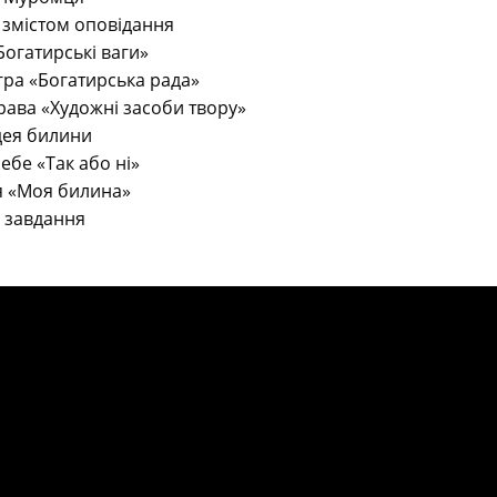
і змістом оповідання
Богатирські ваги»
гра «Богатирська рада»
ава «Художні засоби твору»
ідея билини
ебе «Так або ні»
я «Моя билина»
 завдання