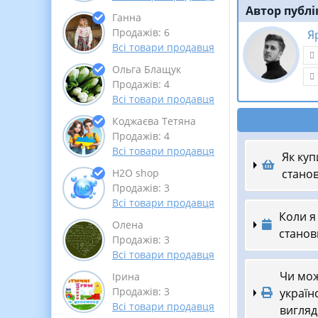
Автор публі
Ганна
Продажів: 6
Я
Всі товари продавця
Ольга Блащук
Продажів: 4
Всі товари продавця
Коджаєва Тетяна
Продажів: 4
Всі товари продавця
Як куп
станов
Н2О shop
Продажів: 3
Всі товари продавця
Коли я
Олена
станов
Продажів: 3
Всі товари продавця
Чи мож
Ірина
Продажів: 3
україн
Всі товари продавця
вигляд