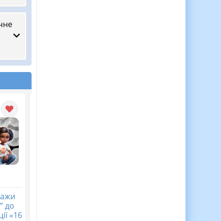
чне
кажи
Календарне
Діагностична
” до
планування з ГР.
контрольна робота
ії «16
Українська література.
хімія 7 клас НУШ Тем