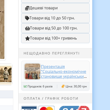
Дешеві товари
Товари від 10 до 50 грн.
Товари від 50 до 100 грн.
Товари від 100+ гривень
НЕЩОДАВНО ПЕРЕГЛЯНУТІ
Презентація
“Соціально-економічне
становище українських
земель у XVІ ст.
Повсякденне життя”
Продажів: 6 разів
Ціна: 30,00 грн
ОПЛАТА / ГРАФІК РОБОТИ