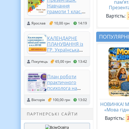
Презентація.
пам’ят
Навчання
Презента
грамоти 1 клас.
Вартість:
Мовні ігри
Ярослав
10,00 грн
14:19
ПОПУЛЯРНІ
КАЛЕНДАРНЕ
ПЛАНУВАННЯ із
ГР. Українська
мова 9 кл.НУШ.
АВРАМЕНКО О.М.
Покупець
65,00 грн
13:42
(105 год /3 год на
тиждень)
План роботи
практичного
психолога на
2026 /2027
навчальний рік
Вікторія
100,00 грн
13:02
НОВИНКА! М
«Мова гідн
ПАРТНЕРСЬКІ САЙТИ
Вартість: