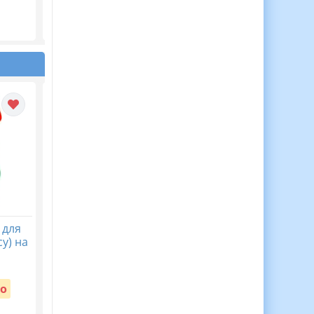
тиждень)
Вартість:
65 грн.
 для
30 Медалей Для
Віночок пам’яті. Пост
у) на
Мотивації Дітей до
безкоштовний до Дн
Навчання!
пам’яті жертв
голодомору 32-33 рр
Вартість:
о
Безкоштовно
Вартість:
Безкоштовно