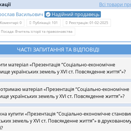
кації
Всі товари п
рослав Васильович
Надійний продавець
Коментарі: 0
Публікації: 101
Реєстрація: 01-02-2025
Посада: Вчитель історії та правознавства
ЧАСТІ ЗАПИТАННЯ ТА ВІДПОВІДІ
ити матеріал «Презентація “Соціально-економічне
ище українських земель у XVІ ст. Повсякденне життя”»?
 отримаю матеріал «Презентація “Соціально-економічне
ище українських земель у XVІ ст. Повсякденне життя”»?
на купити «Презентація “Соціально-економічне станов
ських земель у XVІ ст. Повсякденне життя”» в друкованом
і?