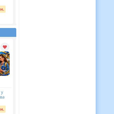
8 клас НУШ. Авраменко
4. Моделюємо фізичн
О. М. (70 год / 2 год на...
та хімічні явища
рн.
Вартість:
65 грн.
Вартість:
40 грн.
 у
ЦІКАВА ЖИВА АБЕТКА
КАЛЕНДАРНЕ
ова
— аплікації для дітей! 🌟
ПЛАНУВАННЯ із ГР.
Українська мова 9
Вартість:
55 грн.
кл.НУШ. ЗАБОЛОТНИ
рн.
О.В. (105 год /3 год н