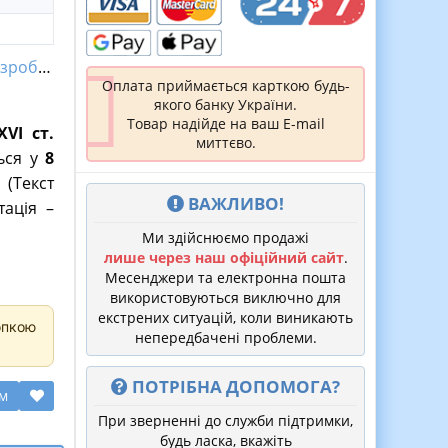
робки
Оплата приймається карткою будь-
якого банку України.
Товар надійде на ваш E-mail
VI ст.
миттєво.
ться у
8
 (Текст
ВАЖЛИВО!
тація –
Ми здійснюємо продажі
лише через наш офіційний сайт
.
Месенджери та електронна пошта
використовуються виключно для
екстрених ситуацій, коли виникають
опкою
непередбачені проблеми.
ПОТРІБНА ДОПОМОГА?
ом
При зверненні до служби підтримки,
будь ласка, вкажіть