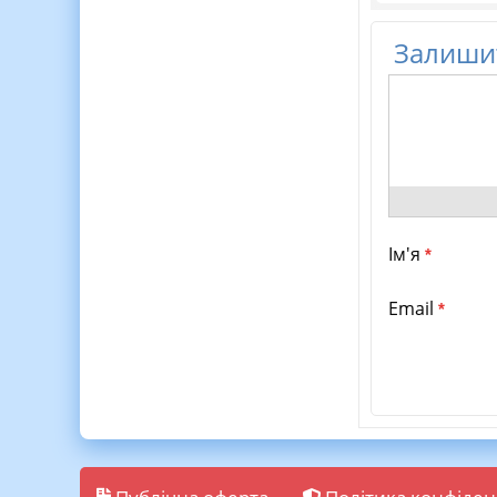
Залишит
Ім'я
*
Email
*