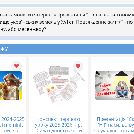
на замовити матеріал «Презентація “Соціально-економі
ище українських земель у XVІ ст. Повсякденне життя”» по
ну, або месенжеру?
АЖУ
 2024-2025
Конспект першого
Презентація “С
qui meminit
уроку 2025-2026 н.р.
“Ні!” насильству
 той, хто
“Сила єдності в часи
Всеукраїнської акц