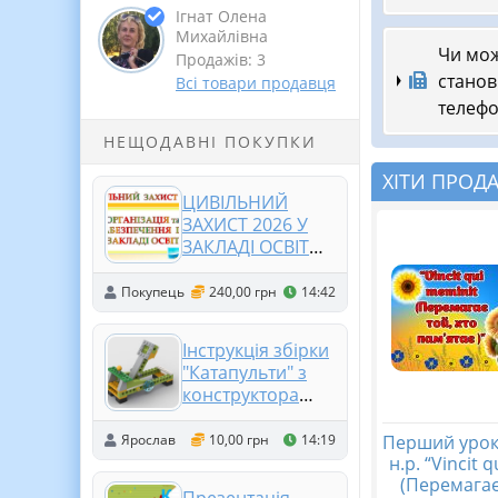
Ігнат Олена
Михайлівна
Чи мож
Продажів: 3
станов
Всі товари продавця
телефо
НЕЩОДАВНІ ПОКУПКИ
ХІТИ ПРОД
ЦИВІЛЬНИЙ
ЗАХИСТ 2026 У
ЗАКЛАДІ ОСВІТИ.
ОРГАНІЗАЦІЯ та
ЗАБЕЗПЕЧЕННЯ
Покупець
240,00 грн
14:42
ЦИВІЛЬНОГО
ЗАХИСТУ. (11
Інструкція збірки
ПАПОК)
"Катапульти" з
конструктора
Lego
Перший урок
Ярослав
10,00 грн
14:19
н.р. “Vincit 
(Перемагає