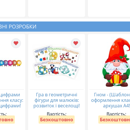
НІ РОЗРОБКИ
 цифрами
Гра в геометричні
Гном - (Шаблон
ння класу:
фігури для малюків:
оформлення клас
 цифрами!
розвиток і веселощі!
аркушах А4!
сть:
Вартість:
Вартість:
товно
Безкоштовно
Безкоштовн