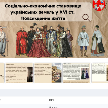
:
PDF
8 клас