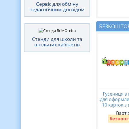
Сервіс для обміну
педагогічним досвідом
БЕЗКОШТОВ
Стенди для школи та
шкільних кабінетів
Гусениця з
для оформле
10 карток з
Варті
Безкош