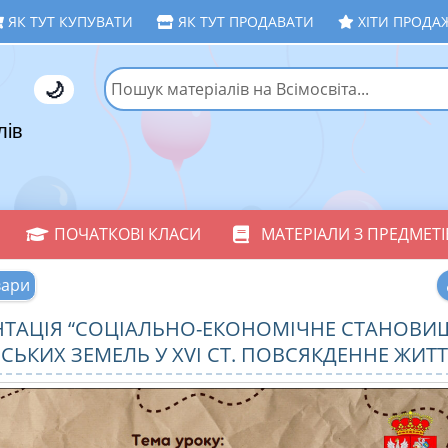
ЯК ТУТ КУПУВАТИ
ЯК ТУТ ПРОДАВАТИ
ХІТИ ПРОДА
🌙
лів
ПОЧАТКОВІ КЛАСИ
МАТЕРІАЛИ З ПРЕДМЕТІ
вари
НТАЦІЯ “СОЦІАЛЬНО-ЕКОНОМІЧНЕ СТАНОВИ
СЬКИХ ЗЕМЕЛЬ У XVІ СТ. ПОВСЯКДЕННЕ ЖИТТ