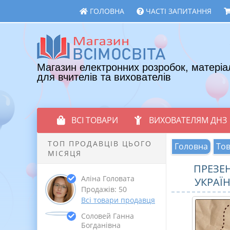
ГОЛОВНА
ЧАСТІ ЗАПИТАННЯ
Магазин електронних розробок, матеріа
для вчителів та вихователів
ВСІ ТОВАРИ
ВИХОВАТЕЛЯМ ДНЗ
ТОП ПРОДАВЦІВ ЦЬОГО
Головна
То
МІСЯЦЯ
ПРЕЗЕ
Аліна Головата
УКРАЇН
Продажів: 50
Всі товари продавця
Соловей Ганна
Богданівна