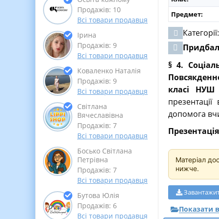
Продажів: 10
Предмет:
Всі товари продавця
Категорії
Ірина
Продажів: 9
Придба
Всі товари продавця
§ 4. Соціа
Коваленко Наталія
Повсякденн
Продажів: 9
класі НУШ
Всі товари продавця
презентації 
Світлана
допомога вчи
Вячеславівна
Продажів: 7
Презентація 
Всі товари продавця
Босько Світлана
Петрівна
Матеріал до
нижче.
Продажів: 7
Всі товари продавця
Завантажи
Бутова Юлія
Продажів: 6
Показати в
Всі товари продавця