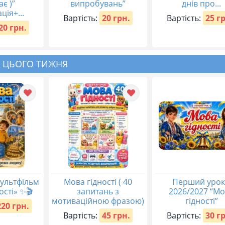
ає )”
випробувань”
днів про...
ція+...
Вартість:
20 грн.
Вартість:
25 г
20 грн.
 ЦЬОГО ТИЖНЯ
ультфільм
Мова гідності ( 40
Перший урок
ості» ✨🎬
запитань з
2026/2027 “М
мотиваційною фразою)
гідності”
220 грн.
Вартість:
45 грн.
Вартість:
30 г