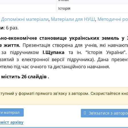
Історія
:
Допоміжні матеріали
,
Матеріали для НУШ
,
Методичні роз
ли
: 6 раз.
льно-економічне становище українських земель у X
е життя.
Презентація створена для учнів, які навчаю
за підручником
І.Щупака
та ін. “Історія України”.
взятий з електронної версії підручника). Дана презен
телю під час очного та дистанційного навчання.
містить 26 слайдів .
ступний у форматі прямого звʼязку з автором. Скористайтеся кн
ти
матеріал
Звʼязатися з автор
міст архіву