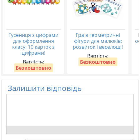
Гусениця з цифрами
Гра в геометричні
для оформлення
фігури для малюків:
о
класу: 10 карток з
розвиток і веселощі!
цифрами!
Вартість:
Вартість:
Безкоштовно
Безкоштовно
Залишити відповідь