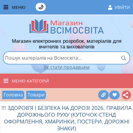
🌙
МЕНЮ
УВІЙТИ
ГОЛОВНА
ЧАСТІ ЗАПИТАННЯ
Магазин електронних розробок, матеріалів для
ЯК ТУТ КУПУВАТИ
вчителів та вихователів
ЯК ТУТ ПРОДАВАТИ
Як стати продавцем
ДОДАТИ РОЗРОБКУ
МЕНЮ КАТЕГОРІЙ
ХІТИ ПРОДАЖУ
Головна
Товари
ВСІ ТОВАРИ
ВПОДОБАНІ ТОВАРИ
!!! ЗДОРОВ’Я І БЕЗПЕКА НА ДОРОЗІ 2026. ПРАВИЛА
ВИХОВАТЕЛЯМ ДНЗ
КОШИК
ДОРОЖНЬОГО РУХУ (КУТОЧОК-СТЕНД
ОФОРМЛЕННЯ, ХМАРИНКИ, ПОСТЕРИ, ДОРОЖНІ
ПОЧАТКОВІ КЛАСИ
ЗНАКИ)