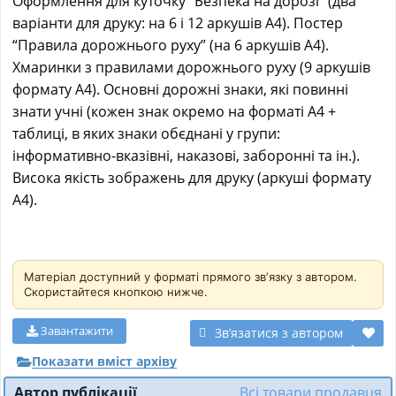
Оформлення для куточку “Безпека на дорозі” (два
варіанти для друку: на 6 і 12 аркушів А4). Постер
“Правила дорожнього руху” (на 6 аркушів А4).
Хмаринки з правилами дорожнього руху (9 аркушів
формату А4). Основні дорожні знаки, які повинні
знати учні (кожен знак окремо на форматі А4 +
таблиці, в яких знаки обєднані у групи:
інформативно-вказівні, наказові, заборонні та ін.).
Висока якість зображень для друку (аркуші формату
А4).
Матеріал доступний у форматі прямого звʼязку з автором.
Скористайтеся кнопкою нижче.
Завантажити
Звʼязатися з автором
Показати вміст архіву
Автор публікації
Всі товари продавця