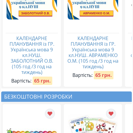
КАЛЕНДАРНЕ
КАЛЕНДАРНЕ
ПЛАНУВАННЯ із ГР.
ПЛАНУВАННЯ із ГР.
Українська мова 9
Українська мова 9
кл.НУШ.
кл.НУШ. АВРАМЕНКО
о
ЗАБОЛОТНИЙ О.В.
О.М. (105 год /3 год на
(105 год /3 год на
тиждень)
тиждень)
Вартість:
65 грн.
Вартість:
65 грн.
БЕЗКОШТОВНІ РОЗРОБКИ